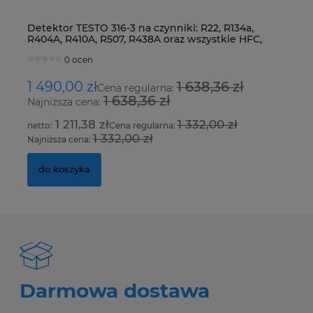
Detektor TESTO 316-3 na czynniki: R22, R134a,
Ur
R404A, R410A, R507, R438A oraz wszystkie HFC,
Fo
HCFC i CFC
0 ocen
1 490,00 zł
1 638,36 zł
8
Cena regularna:
1 638,36 zł
Najniższa cena:
Na
1 211,38 zł
1 332,00 zł
Cena regularna:
1 332,00 zł
Najniższa cena:
Na
do koszyka
Darmowa dostawa