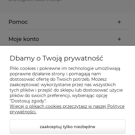
Pomoc
Moje konto
Płatności i dostawa
Dbamy o Twoją prywatność
Pliki cookies i pokrewne im technologie umożliwiają
Informacje
poprawne działanie strony i pomagają nam
dostosować ofertę do Twoich potrzeb. Możesz
zaakceptować wykorzystanie przez nas wszystkich
tych plików i przejść do sklepu lub dostosować użycie
O nas
plików do swoich preferencji, wybierając opcję
"Dostosuj zgody".
Więcej o plikach cookies przeczytasz w naszej Polityce
Nasze sklepy Allegro
prywatności.
zaakceptuj tylko niezbędne