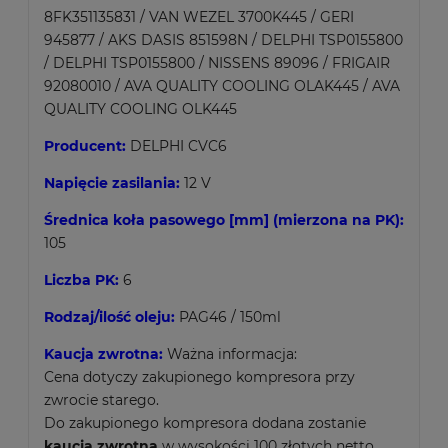
8FK351135831 / VAN WEZEL 3700K445 / GERI
945877 / AKS DASIS 851598N / DELPHI TSP0155800
/ DELPHI TSP0155800 / NISSENS 89096 / FRIGAIR
92080010 / AVA QUALITY COOLING OLAK445 / AVA
QUALITY COOLING OLK445
Producent:
DELPHI CVC6
Napięcie zasilania:
12 V
Średnica koła pasowego [mm] (mierzona na PK):
105
Liczba PK:
6
Rodzaj/ilość oleju:
PAG46 / 150ml
Kaucja zwrotna:
Ważna informacja:
Cena dotyczy zakupionego kompresora przy
zwrocie starego.
Do zakupionego kompresora dodana zostanie
kaucja zwrotna
w wysokości 100 złotych netto.