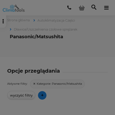
Strona główna
Autoklimatyzacja Części
Dławice/Uszczelnienia czołowe sprężarek
Panasonic/Matsushita
Opcje przeglądania
Kategorie:
Panasonic/Matsushita
Aktywne filtry:
+
wyczyść filtry