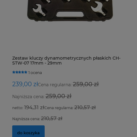
Zaworek klimatyzacji VW, Skoda o wymiarach
Tu
Zestaw kluczy dynamometrycznych płaskich CH-
Ur
27,155 x 7,8 mm z fioletowym oringiem
ci
STW-07 17mm - 29mm
Fo
0 ocen
1 ocena
7,00 zł
3,
239,00 zł
259,00 zł
8
Cena regularna:
259,00 zł
Najniższa cena:
Na
5,69 zł
194,31 zł
210,57 zł
Cena regularna:
do koszyka
210,57 zł
Najniższa cena:
Na
do koszyka