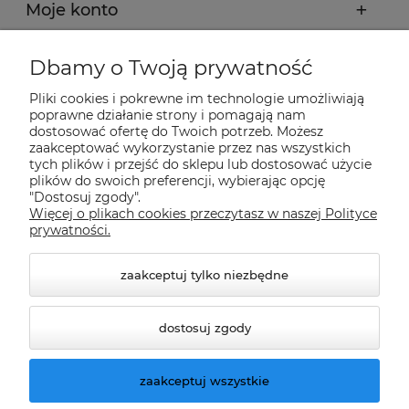
Moje konto
Płatności i dostawa
Dbamy o Twoją prywatność
Pliki cookies i pokrewne im technologie umożliwiają
Informacje
poprawne działanie strony i pomagają nam
dostosować ofertę do Twoich potrzeb. Możesz
zaakceptować wykorzystanie przez nas wszystkich
O nas
tych plików i przejść do sklepu lub dostosować użycie
plików do swoich preferencji, wybierając opcję
"Dostosuj zgody".
Więcej o plikach cookies przeczytasz w naszej Polityce
Nasze sklepy Allegro
prywatności.
zaakceptuj tylko niezbędne
dostosuj zgody
zaakceptuj wszystkie
© 2026 climatools.pl. Wszelkie prawa zastrzeżone.