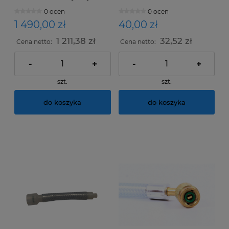
układów chłodniczych i
Strzykawek ERRECOM na
0 ocen
0 ocen
mroźniczych, 1litr
barwnik UV ,Olej ,
Errecom
Uszczelniaczy Extreme i
1 490,00 zł
40,00 zł
nnych rodzajów
1 211,38 zł
32,52 zł
Cena netto:
Cena netto:
-
+
-
+
szt.
szt.
do koszyka
do koszyka