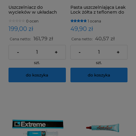
Uszczelniacz do
Pasta uszczelniająca Leak
wycieków w układach
Lock żółta z teflonem do
klimatyzacji EXTREME
połączeń z oringami w
0 ocen
1 ocena
100ml
układzie klimatyzacji
199,00 zł
49,90 zł
161,79 zł
40,57 zł
Cena netto:
Cena netto:
-
+
-
+
szt.
szt.
do koszyka
do koszyka