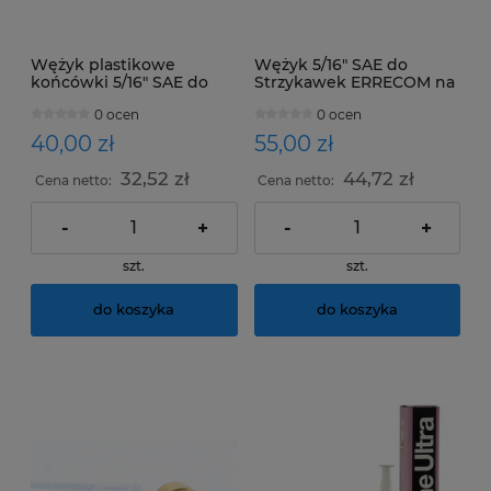
Wężyk plastikowe
Wężyk 5/16" SAE do
końcówki 5/16" SAE do
Strzykawek ERRECOM na
Strzykawek ERRECOM na
barwnik UV ,Olej ,
0 ocen
0 ocen
barwnik UV ,Olej ,
Uszczelniaczy Extreme i
Uszczelniaczy Extreme i
nnych rodzajów
40,00 zł
55,00 zł
nnych rodzajów
32,52 zł
44,72 zł
Cena netto:
Cena netto:
-
+
-
+
szt.
szt.
do koszyka
do koszyka