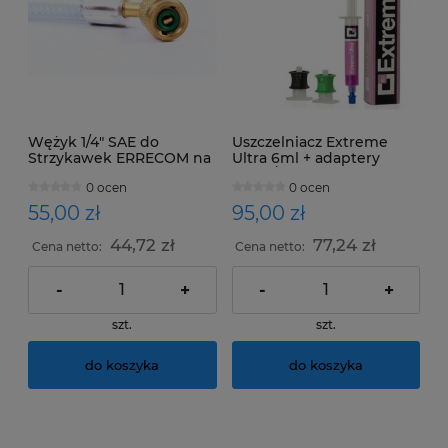
Wężyk 1/4" SAE do
Uszczelniacz Extreme
Strzykawek ERRECOM na
Ultra 6ml + adaptery
barwnik UV ,Olej ,
R134a/R1234yf
0 ocen
0 ocen
Uszczelniaczy Extreme i
nnych rodzajów
55,00 zł
95,00 zł
44,72 zł
77,24 zł
Cena netto:
Cena netto:
-
+
-
+
szt.
szt.
do koszyka
do koszyka