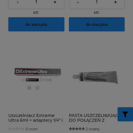
-
+
-
+
szt.
szt.
do koszyka
do koszyka
Uszczelniacz Extreme
PASTA USZCZELNIAJĄCA
Ultra 6ml + adaptery 1/4" i
DO POŁĄCZEŃ Z
5/16"
ORINGAMI PRACUJĄCA Z
0 ocen
2 oceny
CZYNNIKAMI R134a Leak