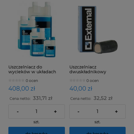
Uszczelniacz do
Uszczelniacz
wycieków w układach
dwuskładnikowy
klimatyzacji EXTREME
EXTERNAL układów
0 ocen
0 ocen
250ml
chłodniczych i
klimatyzacyjnych 20g
408,00 zł
40,00 zł
331,71 zł
32,52 zł
Cena netto:
Cena netto:
-
+
-
+
szt.
szt.
do koszyka
do koszyka