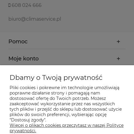
608 024 666
biuro@climaservice.pl
Pomoc
Moje konto
Płatności i dostawa
Dbamy o Twoją prywatność
Pliki cookies i pokrewne im technologie umożliwiają
Informacje
poprawne działanie strony i pomagają nam
dostosować ofertę do Twoich potrzeb. Możesz
zaakceptować wykorzystanie przez nas wszystkich
O nas
tych plików i przejść do sklepu lub dostosować użycie
plików do swoich preferencji, wybierając opcję
"Dostosuj zgody".
Więcej o plikach cookies przeczytasz w naszej Polityce
Nasze sklepy Allegro
prywatności.