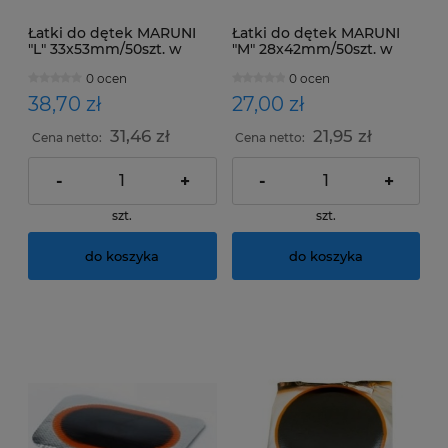
Łatki do dętek MARUNI
Łatki do dętek MARUNI
"L" 33x53mm/50szt. w
"M" 28x42mm/50szt. w
opakowaniu
opakowaniu
0 ocen
0 ocen
38,70 zł
27,00 zł
31,46 zł
21,95 zł
Cena netto:
Cena netto:
-
+
-
+
szt.
szt.
do koszyka
do koszyka