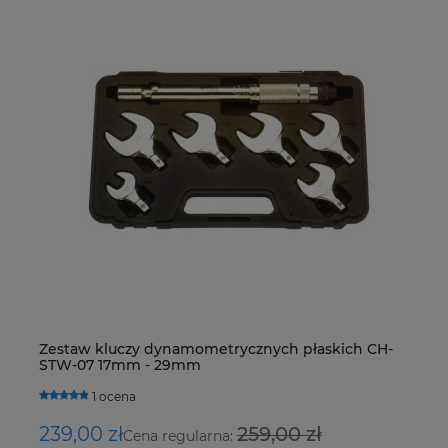
Zaworek klimatyzacji VW, Skoda o wymiarach
Tu
Zestaw kluczy dynamometrycznych płaskich CH-
De
27,155 x 7,8 mm z fioletowym oringiem
ci
STW-07 17mm - 29mm
R4
H
0 ocen
1 ocena
7,00 zł
3,
239,00 zł
259,00 zł
1
Cena regularna: