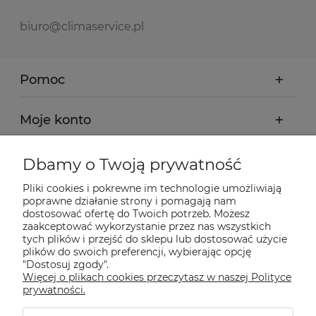
biuro@climaservice.pl
Pomoc
Moje konto
Płatności i dostawa
Dbamy o Twoją prywatność
Pliki cookies i pokrewne im technologie umożliwiają
Informacje
poprawne działanie strony i pomagają nam
dostosować ofertę do Twoich potrzeb. Możesz
zaakceptować wykorzystanie przez nas wszystkich
O nas
tych plików i przejść do sklepu lub dostosować użycie
plików do swoich preferencji, wybierając opcję
"Dostosuj zgody".
Więcej o plikach cookies przeczytasz w naszej Polityce
Nasze sklepy Allegro
prywatności.