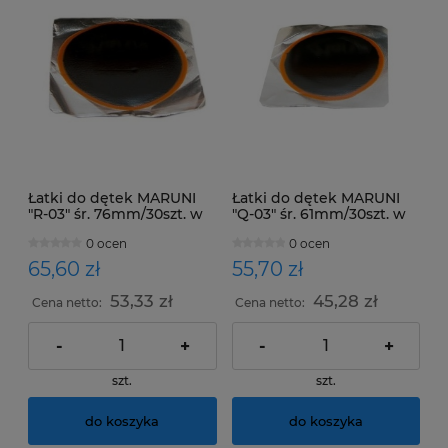
Łatki do dętek MARUNI
Łatki do dętek MARUNI
"R-03" śr. 76mm/30szt. w
"Q-03" śr. 61mm/30szt. w
opakowaniu
opakowaniu
0 ocen
0 ocen
65,60 zł
55,70 zł
53,33 zł
45,28 zł
Cena netto:
Cena netto:
-
+
-
+
szt.
szt.
do koszyka
do koszyka