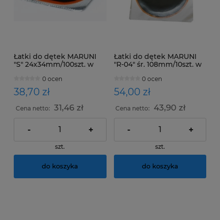
Łatki do dętek MARUNI
Łatki do dętek MARUNI
"S" 24x34mm/100szt. w
"R-04" śr. 108mm/10szt. w
opakowaniu
opakowaniu
0 ocen
0 ocen
38,70 zł
54,00 zł
31,46 zł
43,90 zł
Cena netto:
Cena netto:
-
+
-
+
szt.
szt.
do koszyka
do koszyka