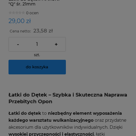
"Q" śr. 21mm
0 ocen
29,00 zł
23,58 zł
Cena netto:
-
+
szt.
do koszyka
Łatki do Dętek – Szybka i Skuteczna Naprawa
Przebitych Opon
Łatki do dętek
to
niezbędny element wyposażenia
każdego warsztatu wulkanizacyjnego
oraz przydatne
akcesorium dla użytkowników indywidualnych. Dzięki
wysokiej przyczepności i elastyczności
, łatki