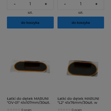
-
+
-
+
szt.
szt.
do koszyka
do koszyka
Łatki do dętek MARUNI
Łatki do dętek MARUNI
"OV-01" 41x107mm/30szt.
"L2" 41x76mm/30szt. w
w opakowaniu
opakowaniu
0 ocen
0 ocen