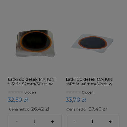
Łatki do dętek MARUNI
Łatki do dętek MARUNI
"L3" śr. 52mm/30szt. w
"M2" śr. 40mm/50szt. w
opakowaniu
opakowaniu
0 ocen
0 ocen
32,50 zł
33,70 zł
26,42 zł
27,40 zł
Cena netto:
Cena netto:
-
+
-
+