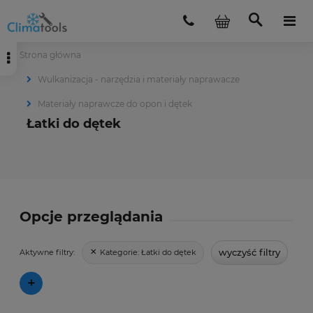
Strona główna
Wulkanizacja - narzędzia i materiały naprawacze
Materiały naprawcze do opon i dętek
Łatki do dętek
Opcje przeglądania
wyczyść filtry
Kategorie:
Łatki do dętek
Aktywne filtry:
+