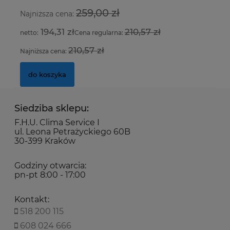
259,00 zł
Najniższa cena:
Na
5,69 zł
194,31 zł
210,57 zł
Cena regularna:
do koszyka
210,57 zł
Najniższa cena:
Na
do koszyka
Siedziba sklepu:
F.H.U. Clima Service I
ul. Leona Petrażyckiego 60B
30-399 Kraków
Godziny otwarcia:
pn-pt 8:00 - 17:00
Kontakt:
518 200 115
608 024 666