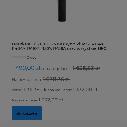
Zaworek klimatyzacji VW, Skoda o wymiarach
Tu
Detektor TESTO 316-3 na czynniki: R22, R134a,
Z
27,155 x 7,8 mm z fioletowym oringiem
ci
R404A, R410A, R507, R438A oraz wszystkie HFC,
S
HCFC i CFC
0 ocen
0 ocen
7,00 zł
3,
1 490,00 zł
1 638,36 zł
2
Cena regularna:
1 638,36 zł
Najniższa cena:
Na
5,69 zł
1 211,38 zł
1 332,00 zł
Cena regularna:
do koszyka
1 332,00 zł
Najniższa cena:
Na
do koszyka