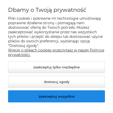
Płatności i dostawa
Dbamy o Twoją prywatność
Pliki cookies i pokrewne im technologie umożliwiają
Informacje
poprawne działanie strony i pomagają nam
dostosować ofertę do Twoich potrzeb. Możesz
zaakceptować wykorzystanie przez nas wszystkich
O nas
tych plików i przejść do sklepu lub dostosować użycie
plików do swoich preferencji, wybierając opcję
"Dostosuj zgody".
Więcej o plikach cookies przeczytasz w naszej Polityce
Nasze sklepy Allegro
prywatności.
zaakceptuj tylko niezbędne
dostosuj zgody
zaakceptuj wszystkie
© 2026 climatools.pl. Wszelkie prawa zastrzeżone.
Styl graficzny ShopGadget.pl
Sklep internetowy