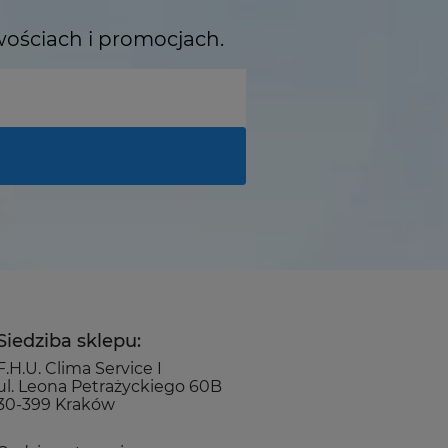
wościach i promocjach.
Siedziba sklepu:
F.H.U. Clima Service I
ul. Leona Petrażyckiego 60B
30-399 Kraków