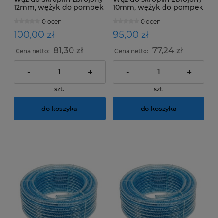
12mm, wężyk do pompek
10mm, wężyk do pompek
skroplin-rolka 25m
skroplin-rolka 25m
0 ocen
0 ocen
100,00 zł
95,00 zł
81,30 zł
77,24 zł
Cena netto:
Cena netto:
-
+
-
+
szt.
szt.
do koszyka
do koszyka