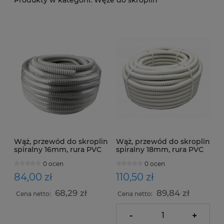
Wąż, przewód do skroplin
Wąż, przewód do skroplin
spiralny 16mm, rura PVC
spiralny 18mm, rura PVC
16mm 30mb Helix
18mm 30mb gładka
0 ocen
0 ocen
wewnątrz
84,00 zł
110,50 zł
68,29 zł
89,84 zł
Cena netto:
Cena netto:
-
+