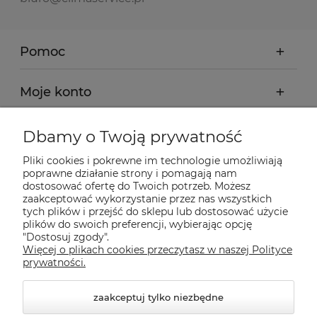
Pomoc
Moje konto
Płatności i dostawa
Dbamy o Twoją prywatność
Pliki cookies i pokrewne im technologie umożliwiają
Informacje
poprawne działanie strony i pomagają nam
dostosować ofertę do Twoich potrzeb. Możesz
zaakceptować wykorzystanie przez nas wszystkich
tych plików i przejść do sklepu lub dostosować użycie
O nas
plików do swoich preferencji, wybierając opcję
"Dostosuj zgody".
Więcej o plikach cookies przeczytasz w naszej Polityce
Nasze sklepy Allegro
prywatności.
zaakceptuj tylko niezbędne