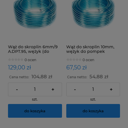
Wąż do skroplin 6mm/9
Wąż do skroplin 10mm,
A.DPT.95, wężyk (do
wężyk do pompek
pompek skroplin) 50m
skroplin - rolka 25m
0 ocen
0 ocen
CASTEL ENGINEERING
129,00 zł
67,50 zł
104,88 zł
54,88 zł
Cena netto:
Cena netto:
-
+
-
+
szt.
szt.
do koszyka
do koszyka