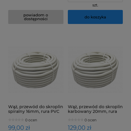
szt.
powiadom o
do koszyka
dostępności
Wąż, przewód do skroplin
Wąż, przewód do skroplin
spiralny 16mm, rura PVC
karbowany 20mm, rura
16mm 30mb gładka
PVC 20mm 30mb gładka
0 ocen
0 ocen
wewnątrz
wewnątrz
99,00 zł
129,00 zł