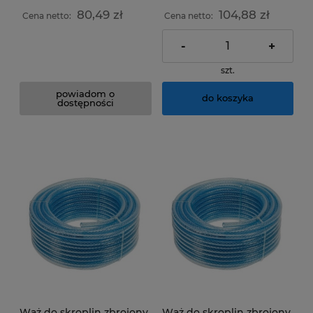
80,49 zł
104,88 zł
Cena netto:
Cena netto:
-
+
szt.
powiadom o
do koszyka
dostępności
Wąż do skroplin zbrojony
Wąż do skroplin zbrojony