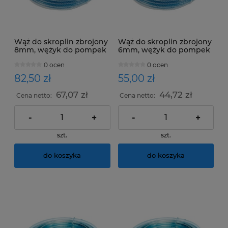
Wąż do skroplin zbrojony
Wąż do skroplin zbrojony
8mm, wężyk do pompek
6mm, wężyk do pompek
skroplin-rolka 25m
skroplin -rolka 25m
0 ocen
0 ocen
82,50 zł
55,00 zł
67,07 zł
44,72 zł
Cena netto:
Cena netto:
-
+
-
+
szt.
szt.
do koszyka
do koszyka