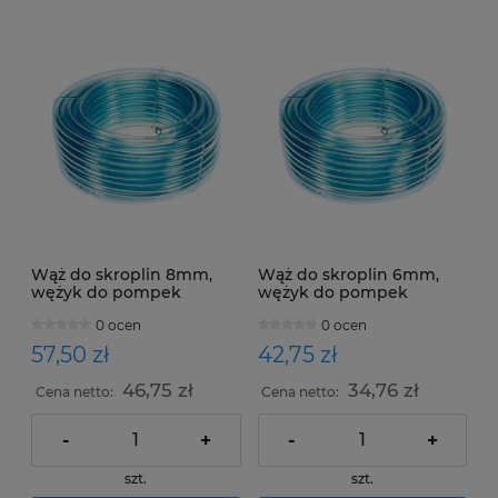
Wąż do skroplin 8mm,
Wąż do skroplin 6mm,
wężyk do pompek
wężyk do pompek
skroplin - rolka25m
skroplin - rolka25m
0 ocen
0 ocen
57,50 zł
42,75 zł
46,75 zł
34,76 zł
Cena netto:
Cena netto:
-
+
-
+
szt.
szt.