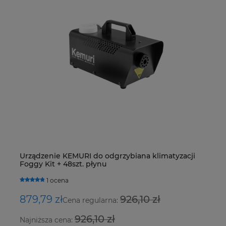
Zaworek klimatyzacji VW, Skoda o wymiarach
Tu
Urządzenie KEMURI do odgrzybiana klimatyzacji
Z
27,155 x 7,8 mm z fioletowym oringiem
ci
Foggy Kit + 48szt. płynu
S
0 ocen
1 ocena
7,00 zł
3,
879,79 zł
926,10 zł
2
Cena regularna:
926,10 zł
Najniższa cena:
Na
5,69 zł