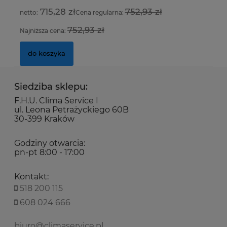
715,28 zł
752,93 zł
Cena regularna:
do koszyka
752,93 zł
Najniższa cena:
Na
do koszyka
Siedziba sklepu:
F.H.U. Clima Service I
ul. Leona Petrażyckiego 60B
30-399 Kraków
Godziny otwarcia:
pn-pt 8:00 - 17:00
Kontakt:
518 200 115
608 024 666
biuro@climaservice.pl