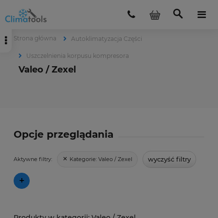
Strona główna
Autoklimatyzacja Części
Uszczelnienia korpusu kompresora
Valeo / Zexel
Opcje przeglądania
wyczyść filtry
Kategorie:
Valeo / Zexel
Aktywne filtry:
+
Valeo / Zexel