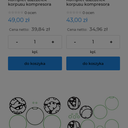
korpusu kompresora
korpusu kompresora
Diesel Kiki DKS13G
Diesel Kiki DKS13S /
0 ocen
0 ocen
pojedyncza płyta/ DKS15G
DKS15S
49,00 zł
43,00 zł
39,84 zł
34,96 zł
Cena netto:
Cena netto:
-
+
-
+
kpl.
kpl.
do koszyka
do koszyka