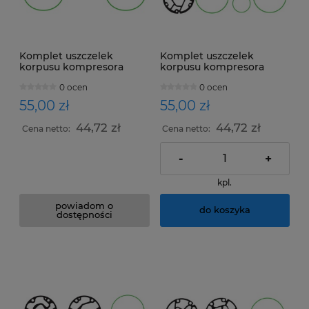
Komplet uszczelek
Komplet uszczelek
korpusu kompresora
korpusu kompresora
Diesel Kiki DKS17S
Diesel Kiki DKS13G
0 ocen
0 ocen
podwójna płyta
55,00 zł
55,00 zł
44,72 zł
44,72 zł
Cena netto:
Cena netto:
-
+
kpl.
powiadom o
do koszyka
dostępności