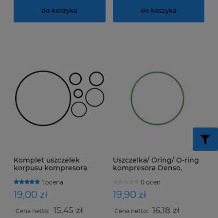
do koszyka
do koszyka
Komplet uszczelek
Uszczelka/ Oring/ O-ring
korpusu kompresora
kompresora Denso,
DIESEL KIKI DKV14C
Diesel Kiki DKS17,
1 ocena
0 ocen
Valeo/Zexel
19,00 zł
19,90 zł
15,45 zł
16,18 zł
Cena netto:
Cena netto: