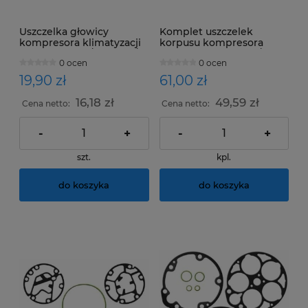
Uszczelka głowicy
Komplet uszczelek
kompresora klimatyzacji
korpusu kompresora
ZEXEL DCS17C/ DCS17D/
DIESEL KIKI DCV11A /
0 ocen
0 ocen
DCS17E
DCV14A
19,90 zł
61,00 zł
16,18 zł
49,59 zł
Cena netto:
Cena netto:
-
+
-
+
szt.
kpl.
do koszyka
do koszyka