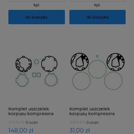
kpl.
kpl.
do koszyka
do koszyka
Komplet uszczelek
Komplet uszczelek
korpusu kompresora
korpusu kompresora
Diesel Kiki DKV11D
VALEO / ZEXEL TM08
0 ocen
0 ocen
148,00 zł
31,00 zł