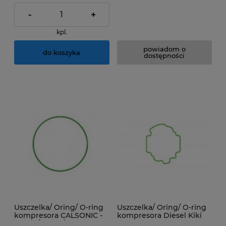
-
+
kpl.
powiadom o
do koszyka
dostępności
Uszczelka/ Oring/ O-ring
Uszczelka/ Oring/ O-ring
kompresora CALSONIC -
kompresora Diesel Kiki
V5-15C/V5-15F/V5-15G
DKV11G, DKV14G