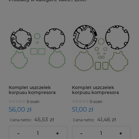
Komplet uszczelek
Komplet uszczelek
korpusu kompresora
korpusu kompresora
Diesel Kiki/Calsonic
Diesel Kiki DCV11A/
0 ocen
0 ocen
DKV14D
DKV11A
56,00 zł
51,00 zł
45,53 zł
41,46 zł
Cena netto:
Cena netto:
-
+
-
+