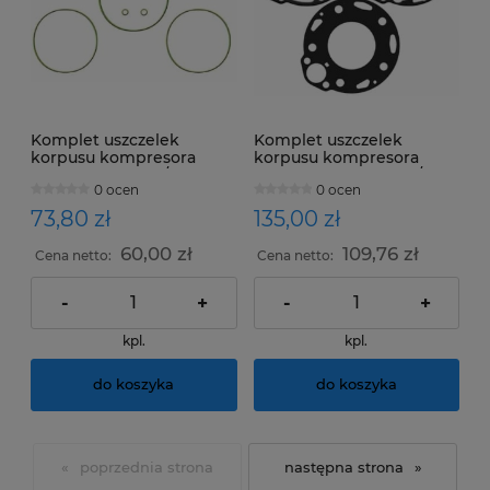
Komplet uszczelek
Komplet uszczelek
korpusu kompresora
korpusu kompresora
DIESEL KIKI TM13/ TM15HD
DIESEL KIKI DCW17B/
0 ocen
0 ocen
DCW17D
73,80 zł
135,00 zł
60,00 zł
109,76 zł
Cena netto:
Cena netto:
-
+
-
+
kpl.
kpl.
do koszyka
do koszyka
«
»