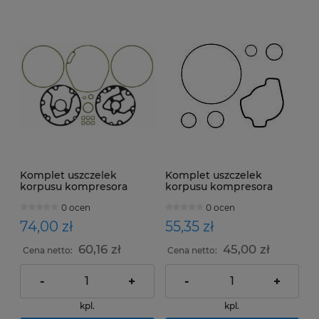
Komplet uszczelek
Komplet uszczelek
korpusu kompresora
korpusu kompresora
Diesel Kiki DKS16H -
DIESEL KIKI DKV14B;
0 ocen
0 ocen
R134a
NIHON
74,00 zł
55,35 zł
60,16 zł
45,00 zł
Cena netto:
Cena netto:
-
+
-
+
kpl.
kpl.