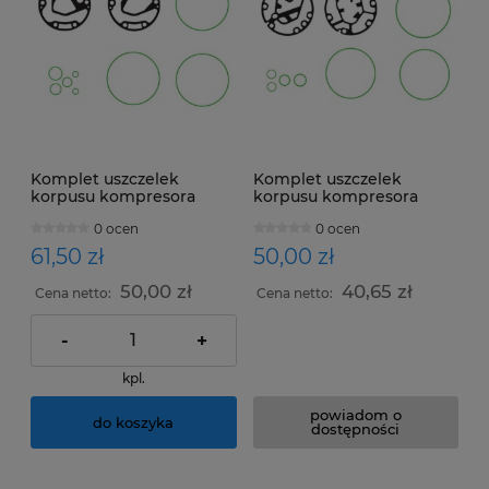
Komplet uszczelek
Komplet uszczelek
korpusu kompresora
korpusu kompresora
Diesel Kiki DKS15BH
Diesel Kiki DKS15CH
0 ocen
0 ocen
61,50 zł
50,00 zł
50,00 zł
40,65 zł
Cena netto:
Cena netto:
-
+
kpl.
powiadom o
do koszyka
dostępności