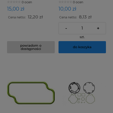
0 ocen
0 ocen
DAEWOO - V5 DIESEL
KIKI - DKS16H/DKS16H
15,00 zł
10,00 zł
12,20 zł
8,13 zł
Cena netto:
Cena netto:
-
+
szt.
powiadom o
do koszyka
dostępności