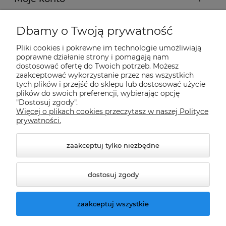
Płatności i dostawa
Dbamy o Twoją prywatność
Pliki cookies i pokrewne im technologie umożliwiają
Informacje
poprawne działanie strony i pomagają nam
dostosować ofertę do Twoich potrzeb. Możesz
zaakceptować wykorzystanie przez nas wszystkich
O nas
tych plików i przejść do sklepu lub dostosować użycie
plików do swoich preferencji, wybierając opcję
"Dostosuj zgody".
Więcej o plikach cookies przeczytasz w naszej Polityce
Nasze sklepy Allegro
prywatności.
zaakceptuj tylko niezbędne
dostosuj zgody
zaakceptuj wszystkie
© 2026 climatools.pl. Wszelkie prawa zastrzeżone.