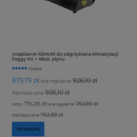
Zaworek klimatyzacji VW, Skoda o wymiarach
Tu
Urządzenie KEMURI do odgrzybiana klimatyzacji
De
27,155 x 7,8 mm z fioletowym oringiem
ci
Foggy Kit + 48szt. płynu
R4
H
0 ocen
1 ocena
7,00 zł
3,
879,79 zł
926,10 zł
1
Cena regularna:
926,10 zł
Najniższa cena:
Na
5,69 zł
715,28 zł
752,93 zł
Cena regularna:
do koszyka
752,93 zł
Najniższa cena:
Na
do koszyka