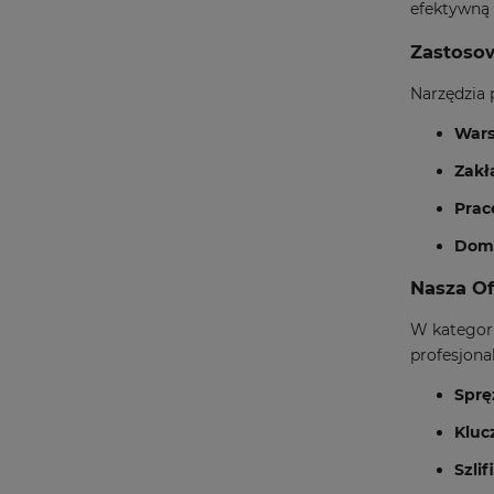
efektywną
Zastoso
Narzędzia 
Wars
Zakł
Prac
Domo
Nasza Of
W kategor
profesjona
Sprę
Kluc
Szli