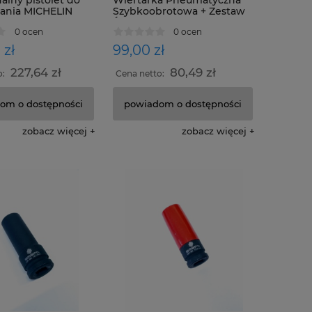
alny pistolet do
Wiertarka Pneumatyczna
nia MICHELIN
Szybkoobrotowa + Zestaw
NU 1,5m bar
Ściernic
0 ocen
0 ocen
 zł
99,00 zł
227,64 zł
80,49 zł
o:
Cena netto:
om o dostępności
powiadom o dostępności
zobacz więcej
zobacz więcej