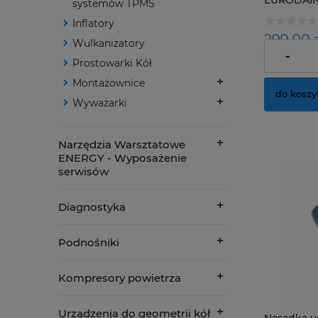
EURODAIN
systemów TPMS
(WONDER
Inflatory
299,00 z
Wulkanizatory
-
Prostowarki Kół
Cena netto
Montażownice
do koszy
Wyważarki
Narzędzia Warsztatowe
ENERGY - Wyposażenie
serwisów
Diagnostyka
Podnośniki
Kompresory powietrza
Urządzenia do geometrii kół