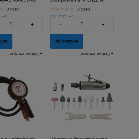
404 z końcówką
pompowania MICHELIN
ową
EURODAINU, Shrader 7x13
0 ocen
0 ocen
L=1,5m
 zł
75,00 zł
+
-
+
373,50 zł
60,98 zł
o:
Cena netto:
zyka
do koszyka
zobacz więcej
zobacz więcej