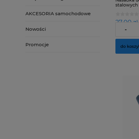
Nasadka u
stalowych
SMART
AKCESORIA samochodowe
27,00 zł
Nowości
-
Cena netto
Promocje
do koszy