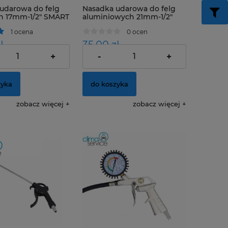
udarowa do felg
Nasadka udarowa do felg
h 17mm-1/2" SMART
aluminiowych 21mm-1/2"
1 ocena
0 ocen
ł
35,00 zł
+
-
+
20,33 zł
28,46 zł
o:
Cena netto:
zyka
do koszyka
zobacz więcej
zobacz więcej