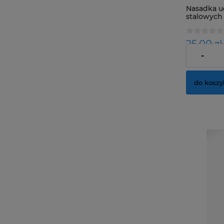
Nasadka u
stalowych
25,00 zł
-
Cena netto
do koszy