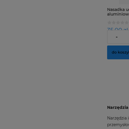
Nasadka u
aluminiow
35,00 zł
-
Cena netto
do koszy
Narzędzia
Narzędzia
przemysłow