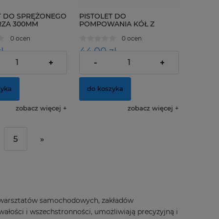
T DO SPRĘŻONEGO
PISTOLET DO
RZA 300MM
POMPOWANIA KÓŁ Z
MANOMETREM
0 ocen
0 ocen
ł
44,00 zł
+
-
+
24,23 zł
35,77 zł
o:
Cena netto:
zyka
do koszyka
zobacz więcej
zobacz więcej
5
»
a warsztatów samochodowych, zakładów
ałości i wszechstronności, umożliwiają precyzyjną i