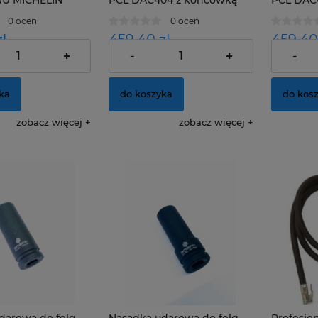
U MICHELIN
PCL DAC404 z końcówką
PCL DAC
)
dwustronną
zatrzask
0 ocen
0 ocen
ł
459,40 zł
459,40
+
-
+
-
243,09 zł
373,50 zł
:
Cena netto:
Cena nett
ka
do koszyka
do kos
zobacz więcej
zobacz więcej