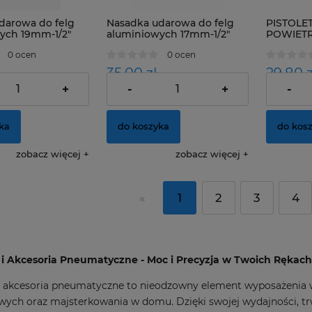
darowa do felg
Nasadka udarowa do felg
PISTOLE
ych 19mm-1/2"
aluminiowych 17mm-1/2"
POWIET
0 ocen
0 ocen
35,00 zł
29,80 z
+
-
+
-
28,46 zł
28,46 zł
:
Cena netto:
Cena nett
ka
do koszyka
do kos
zobacz więcej
zobacz więcej
«
1
2
3
4
 i Akcesoria Pneumatyczne - Moc i Precyzja w Twoich Rękach
 i akcesoria pneumatyczne to nieodzowny element wyposażeni
ych oraz majsterkowania w domu. Dzięki swojej wydajności, trw