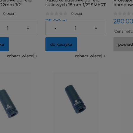
darowa do felg
Nasadka udarowa do felg
Profesjon
 22mm-1/2"
stalowych 18mm-1/2" SMART
pompowa
EURODAI
0 ocen
0 ocen
25,00 zł
280,00
+
-
+
21,95 zł
20,33 zł
:
Cena netto:
Cena nett
ka
do koszyka
powiad
zobacz więcej
zobacz więcej