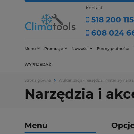
Kontakt
518 200 115
608 024 6
Menu
Promocje
Nowości
Formy płatności
WYPRZEDAŻ
Strona główna
Wulkanizacja - narzędzia i materiały nap
Narzędzia i ak
Menu
Opcje