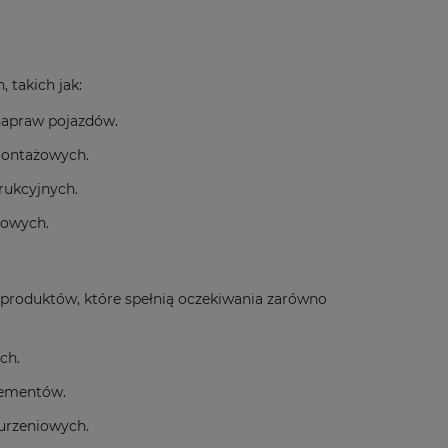
 takich jak:
 napraw pojazdów.
montażowych.
rukcyjnych.
iowych.
produktów, które spełnią oczekiwania zarówno
ch.
lementów.
urzeniowych.