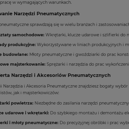
 pracę w wymagających warunkach.
wanie Narzędzi Pneumatycznych
pneumatyczne sprawdzają się w wielu branżach i zastosowaniach,
ztaty samochodowe:
Wkrętarki, klucze udarowe i szlifierki do
ady produkcyjne:
Wykorzystywane w liniach produkcyjnych i 
e budowlane:
Młoty pneumatyczne i gwoździarki do prac konst
we majsterkowanie:
Sprężarki i narzędzia do prac wykończen
erta Narzędzi i Akcesoriów Pneumatycznych
ii
Narzędzia i Akcesoria Pneumatyczne
znajdziesz bogaty wybór 
listów, jak i majsterkowiczów:
żarki powietrza:
Niezbędne do zasilania narzędzi pneumatyczny
ze udarowe i wkrętarki:
Do szybkiego montażu i demontażu e
fierki i młoty pneumatyczne:
Do precyzyjnej obróbki i prac wyb