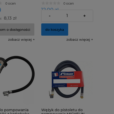
0 ocen
0 ocen
ł
12,00 zł
-
+
8,13 zł
9,76 zł
o:
Cena netto:
om o dostępności
do koszyka
zobacz więcej
zobacz więcej
 do pompowania
Wężyk do pistoletu do