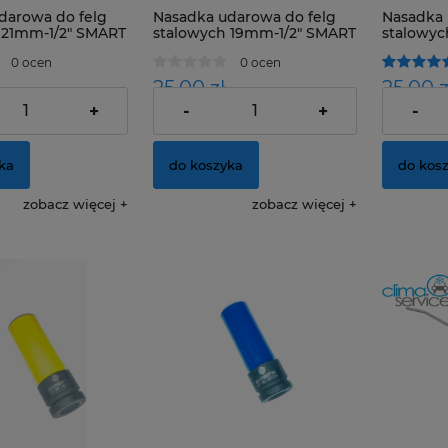
darowa do felg
Nasadka udarowa do felg
Nasadka 
 21mm-1/2" SMART
stalowych 19mm-1/2" SMART
stalowyc
0 ocen
0 ocen
25,00 zł
25,00 z
+
-
+
-
20,33 zł
20,33 zł
:
Cena netto:
Cena nett
ka
do koszyka
do kos
zobacz więcej
zobacz więcej