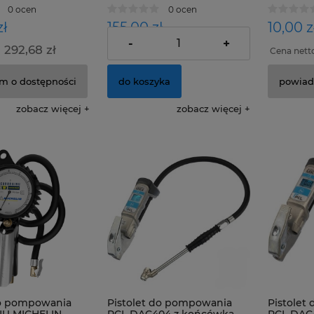
0 ocen
0 ocen
zł
155,00 zł
10,00 z
-
+
292,68 zł
126,02 zł
:
Cena netto:
Cena nett
m o dostępności
do koszyka
powiad
zobacz więcej
zobacz więcej
do pompowania
Pistolet do pompowania
Pistolet