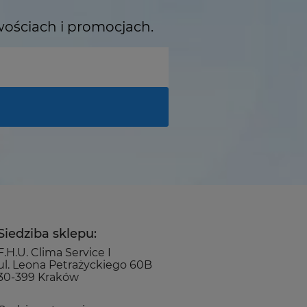
wościach i promocjach.
Siedziba sklepu:
F.H.U. Clima Service I
ul. Leona Petrażyckiego 60B
30-399 Kraków