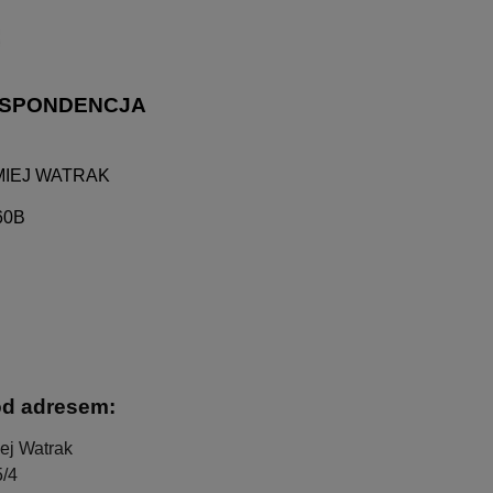
ESPONDENCJA
OMIEJ WATRAK
 60B
od adresem:
ej Watrak
5/4