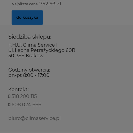
do koszyka
752,93 zł
Najniższa cena:
Na
do koszyka
Siedziba sklepu:
F.H.U. Clima Service I
ul. Leona Petrażyckiego 60B
30-399 Kraków
Godziny otwarcia:
pn-pt 8:00 - 17:00
Kontakt:
518 200 115
608 024 666
biuro@climaservice.pl