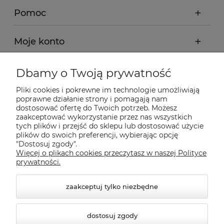
Pomoc
Moje konto
Płatności i dostawa
Dbamy o Twoją prywatność
Pliki cookies i pokrewne im technologie umożliwiają
Informacje
poprawne działanie strony i pomagają nam
dostosować ofertę do Twoich potrzeb. Możesz
zaakceptować wykorzystanie przez nas wszystkich
tych plików i przejść do sklepu lub dostosować użycie
O nas
plików do swoich preferencji, wybierając opcję
"Dostosuj zgody".
Więcej o plikach cookies przeczytasz w naszej Polityce
Nasze sklepy Allegro
prywatności.
zaakceptuj tylko niezbędne
dostosuj zgody