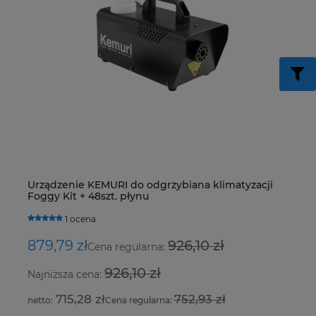
Zaworek klimatyzacji VW, Skoda o wymiarach
Tu
Urządzenie KEMURI do odgrzybiana klimatyzacji
Z
27,155 x 7,8 mm z fioletowym oringiem
ci
Foggy Kit + 48szt. płynu
S
0 ocen
1 ocena
7,00 zł
3,
879,79 zł
926,10 zł
2
Cena regularna:
926,10 zł
Najniższa cena:
Na
5,69 zł
715,28 zł
752,93 zł
Cena regularna: