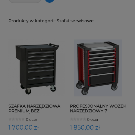
Szafki serwisowe
SZAFKA NARZĘDZIOWA
PROFESJONALNY WÓZEK
PREMIUM BEZ
NARZĘDZIOWY 7
WYPOSAŻENIA
SZUFLAD
0 ocen
0 ocen
1 700,00 zł
1 850,00 zł