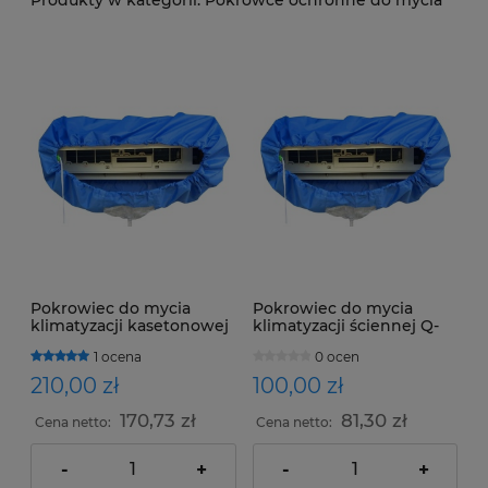
Pokrowiec do mycia
Pokrowiec do mycia
klimatyzacji kasetonowej
klimatyzacji ściennej Q-
Q-536 120-120cm
565 100-130cm
1 ocena
0 ocen
210,00 zł
100,00 zł
170,73 zł
81,30 zł
Cena netto:
Cena netto:
-
+
-
+