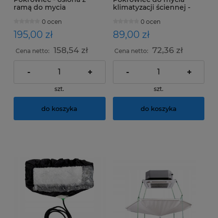
ramą do mycia
klimatyzacji ściennej -
klimatyzatorów
wewnętrznej WALLY od
0 ocen
0 ocen
kasetonowych - CEILY od
Errecom
Errecom
195,00 zł
89,00 zł
158,54 zł
72,36 zł
Cena netto:
Cena netto:
-
+
-
+
szt.
szt.
do koszyka
do koszyka