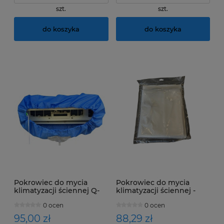
szt.
szt.
do koszyka
do koszyka
Pokrowiec do mycia
Pokrowiec do mycia
klimatyzacji ściennej Q-
klimatyzacji ściennej -
562 70-100cm
wewnętrznej Wipcool
0 ocen
0 ocen
CSC-3P
95,00 zł
88,29 zł