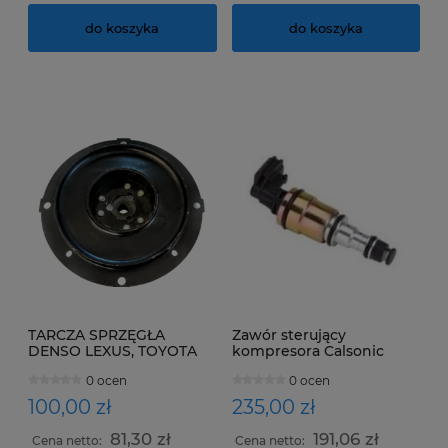
do koszyka
do koszyka
TARCZA SPRZĘGŁA
Zawór sterujący
DENSO LEXUS, TOYOTA
kompresora Calsonic
CWE618 - Infiniti
0 ocen
0 ocen
100,00 zł
235,00 zł
81,30 zł
191,06 zł
Cena netto:
Cena netto: