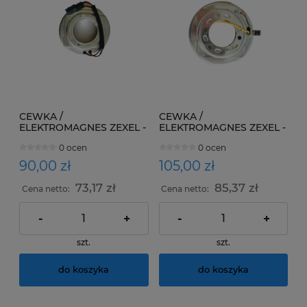
CEWKA /
CEWKA /
ELEKTROMAGNES ZEXEL -
ELEKTROMAGNES ZEXEL -
NISSAN, OPEL, RENAULT
FORD, VOLVO
0 ocen
0 ocen
90,00 zł
105,00 zł
73,17 zł
85,37 zł
Cena netto:
Cena netto:
-
+
-
+
szt.
szt.
do koszyka
do koszyka