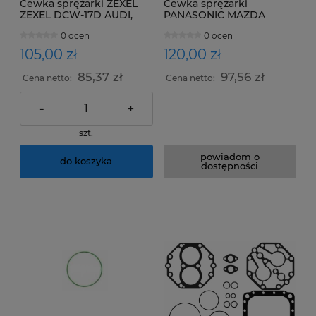
Cewka sprężarki ZEXEL
Cewka sprężarki
ZEXEL DCW-17D AUDI,
PANASONIC MAZDA
FORD, SEAT, SKODA,
0 ocen
0 ocen
VOLKSWAGEN
105,00 zł
120,00 zł
85,37 zł
97,56 zł
Cena netto:
Cena netto:
-
+
szt.
powiadom o
do koszyka
dostępności