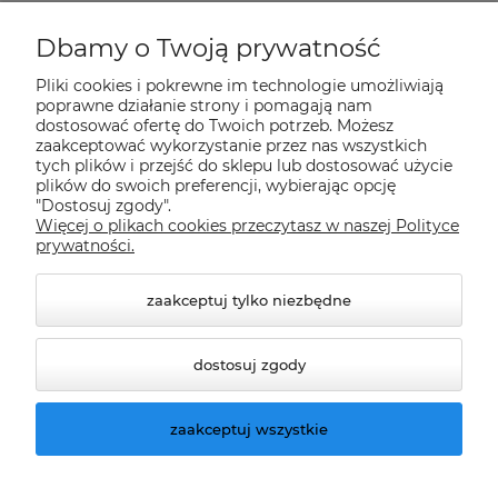
Płatności i dostawa
Dbamy o Twoją prywatność
Pliki cookies i pokrewne im technologie umożliwiają
Informacje
poprawne działanie strony i pomagają nam
dostosować ofertę do Twoich potrzeb. Możesz
zaakceptować wykorzystanie przez nas wszystkich
tych plików i przejść do sklepu lub dostosować użycie
O nas
plików do swoich preferencji, wybierając opcję
"Dostosuj zgody".
Więcej o plikach cookies przeczytasz w naszej Polityce
Nasze sklepy Allegro
prywatności.
zaakceptuj tylko niezbędne
dostosuj zgody
zaakceptuj wszystkie
© 2026 climatools.pl. Wszelkie prawa zastrzeżone.
Styl graficzny ShopGadget.pl
Sklep internetowy