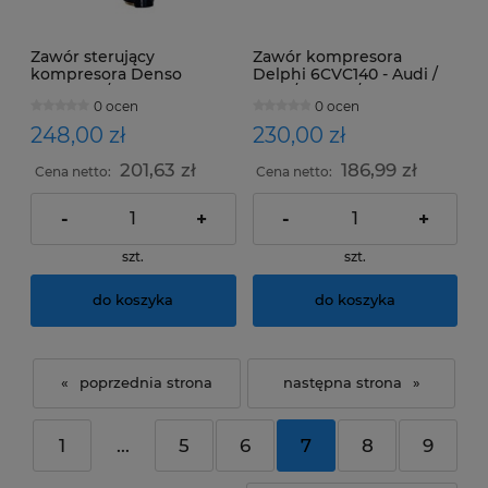
Zawór sterujący
Zawór kompresora
kompresora Denso
Delphi 6CVC140 - Audi /
6SBU16C / 7SEU17C - Audi
Seat / Skoda /
0 ocen
0 ocen
/ Mercedes
Volkswagen
248,00 zł
230,00 zł
201,63 zł
186,99 zł
Cena netto:
Cena netto:
-
+
-
+
szt.
szt.
do koszyka
do koszyka
«
»
1
...
5
6
7
8
9