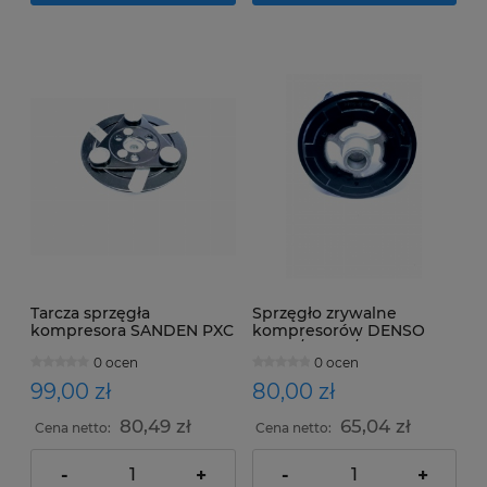
Tarcza sprzęgła
Sprzęgło zrywalne
kompresora SANDEN PXC
kompresorów DENSO
VOLVO
6SEU / 5SL12 / 5SE12
0 ocen
0 ocen
99,00 zł
80,00 zł
80,49 zł
65,04 zł
Cena netto:
Cena netto:
-
+
-
+