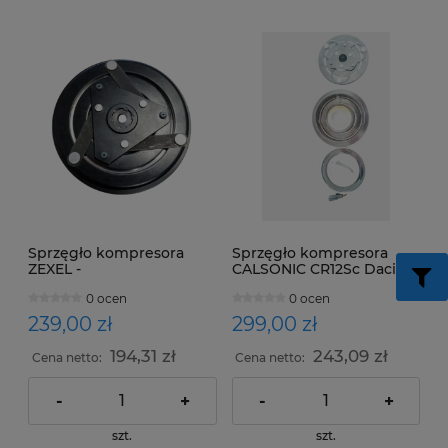
Sprzęgło kompresora
Sprzęgło kompresora
ZEXEL -
CALSONIC CR12Sc Dacia,
NISSAN,OPEL,RENAULT
Renault
0 ocen
0 ocen
239,00 zł
299,00 zł
194,31 zł
243,09 zł
Cena netto:
Cena netto:
-
+
-
+
szt.
szt.