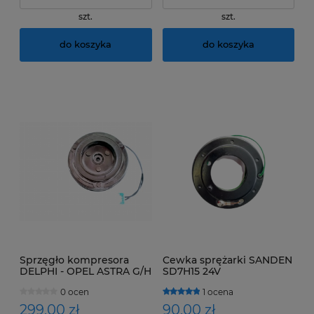
szt.
szt.
do koszyka
do koszyka
Sprzęgło kompresora
Cewka sprężarki SANDEN
DELPHI - OPEL ASTRA G/H
SD7H15 24V
0 ocen
1 ocena
299,00 zł
90,00 zł