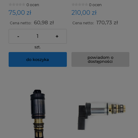
CALSONIC CSV717
5SE09C / 5SE12C / 6SEU16
0 ocen
0 ocen
/ 7SEU16- Toyota
75,00 zł
210,00 zł
60,98 zł
170,73 zł
Cena netto:
Cena netto:
-
+
szt.
powiadom o
do koszyka
dostępności