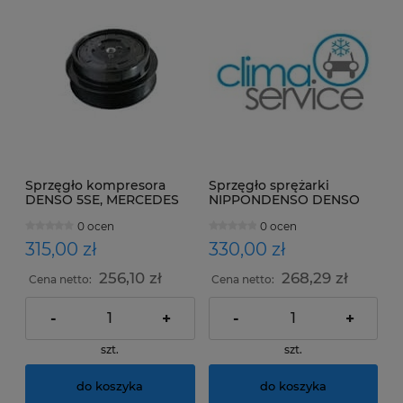
Sprzęgło kompresora
Sprzęgło sprężarki
DENSO 5SE, MERCEDES
NIPPONDENSO DENSO
10PA17C Chrysler
0 ocen
0 ocen
315,00 zł
330,00 zł
256,10 zł
268,29 zł
Cena netto:
Cena netto:
-
+
-
+
szt.
szt.
do koszyka
do koszyka