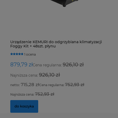
Zaworek klimatyzacji VW, Skoda o wymiarach
Tu
Urządzenie KEMURI do odgrzybiana klimatyzacji
De
27,155 x 7,8 mm z fioletowym oringiem
ci
Foggy Kit + 48szt. płynu
R4
H
0 ocen
1 ocena
7,00 zł
3,
879,79 zł
926,10 zł
1
Cena regularna:
926,10 zł
Najniższa cena:
Na
5,69 zł
715,28 zł
752,93 zł
Cena regularna:
do koszyka
752,93 zł
Najniższa cena:
Na
do koszyka