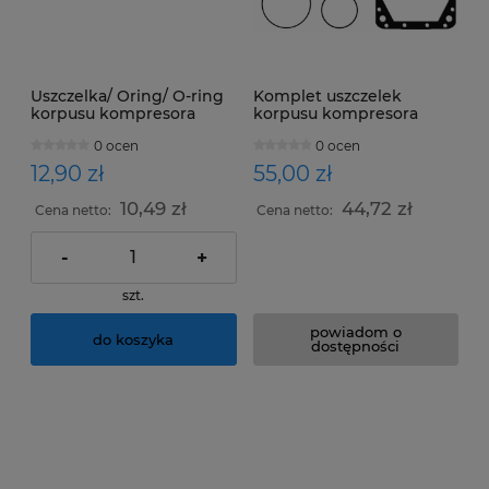
Uszczelka/ Oring/ O-ring
Komplet uszczelek
korpusu kompresora
korpusu kompresora
BEHR WINGCELL
YORK 206, 209, 210
0 ocen
0 ocen
12,90 zł
55,00 zł
10,49 zł
44,72 zł
Cena netto:
Cena netto:
-
+
szt.
powiadom o
do koszyka
dostępności