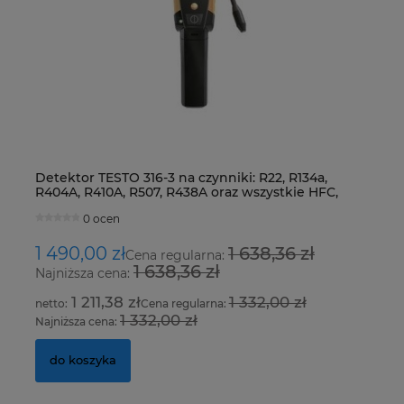
Detektor TESTO 316-3 na czynniki: R22, R134a,
Ur
R404A, R410A, R507, R438A oraz wszystkie HFC,
Fo
HCFC i CFC
0 ocen
1 490,00 zł
1 638,36 zł
8
Cena regularna:
1 638,36 zł
Najniższa cena:
Na
1 211,38 zł
1 332,00 zł
Cena regularna:
1 332,00 zł
Najniższa cena:
Na
do koszyka