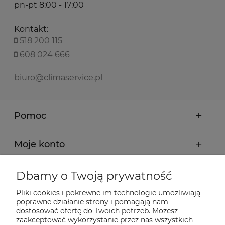
pn-pt 8:00 - 17:00
Kontakt:
518 200 115
608 024 666
biuro@climaservice.pl
Pomoc
Moje konto
Płatności i dostawa
Dbamy o Twoją prywatność
Pliki cookies i pokrewne im technologie umożliwiają
Informacje
poprawne działanie strony i pomagają nam
dostosować ofertę do Twoich potrzeb. Możesz
zaakceptować wykorzystanie przez nas wszystkich