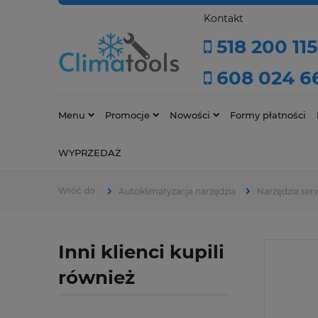
Kontakt
518 200 115
608 024 6
Menu
Promocje
Nowości
Formy płatności
WYPRZEDAŻ
Autoklimatyzacja narzędzia
Narzędzia ser
Inni klienci kupili
również