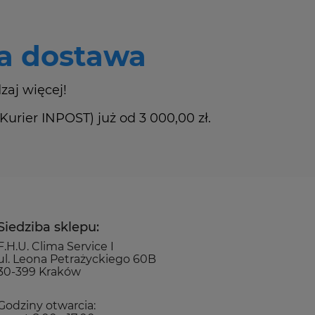
 dostawa
zaj więcej!
rier INPOST) już od 3 000,00 zł.
Siedziba sklepu:
F.H.U. Clima Service I
ul. Leona Petrażyckiego 60B
30-399 Kraków
Godziny otwarcia: