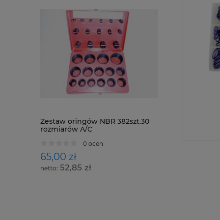
Zestaw oringów NBR 382szt.30
Zestaw o-ringó
rozmiarów A/C
układów A/C
0 ocen
0 oce
65,00 zł
73,00 zł
52,85 zł
59,35 zł
powiadom o dos