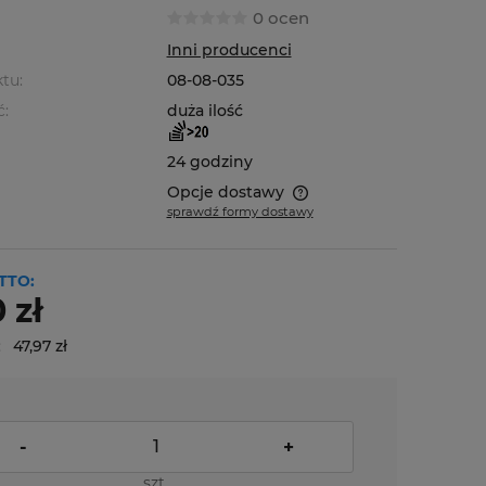
0 ocen
Inni producenci
tu:
08-08-035
ć:
duża ilość
24 godziny
Opcje dostawy
sprawdź formy dostawy
Cena nie zawiera ewentualnych
kosztów płatności
gów NBR 18
Zestaw o-ringów i uszczelnień
Zestaw o
TTO:
5 szt.
węży A/C
SPRING
 zł
85,24 zł
69,00 
:
47,97 zł
ł
69,30 zł
56
do koszyka
do kos
-
+
szt.