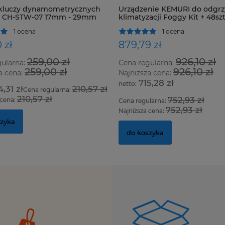
kluczy dynamometrycznych
Urządzenie KEMURI do odgrz
h CH-STW-07 17mm - 29mm
klimatyzacji Foggy Kit + 48szt
1 ocena
1 ocena
 zł
879,79 zł
259,00 zł
926,10 zł
gularna:
Cena regularna:
259,00 zł
926,10 zł
a cena:
Najniższa cena:
715,28 zł
4,31 zł
210,57 zł
Cena regularna:
210,57 zł
752,93 zł
 cena:
Cena regularna:
752,93 zł
Najniższa cena:
szyka
do koszyka