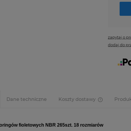
zapytaj o p
dodaj do pr
Dane techniczne
Koszty dostawy
Produk
Cena nie zawi
kosztów płatn
oringów fioletowych NBR 265szt. 18 rozmiarów