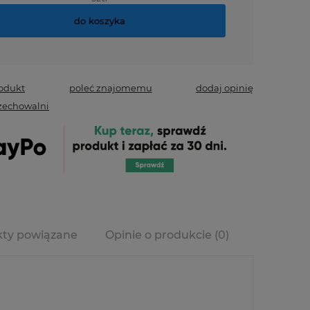
do koszyka
rodukt
poleć znajomemu
dodaj opinię
zechowalni
ty powiązane
Opinie o produkcie (0)
era ewentualnych
ości