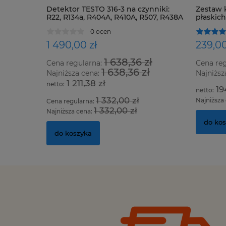
Detektor TESTO 316-3 na czynniki:
Zestaw 
R22, R134a, R404A, R410A, R507, R438A
płaskic
oraz wszystkie HFC, HCFC i CFC
0 ocen
1 490,00 zł
239,00
1 638,36 zł
Cena regularna:
Cena re
1 638,36 zł
Najniższa cena:
Najniższ
1 211,38 zł
19
1 332,00 zł
Najniższa
Cena regularna:
1 332,00 zł
Najniższa cena:
do ko
do koszyka