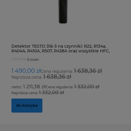
Detektor TESTO 316-3 na czynniki: R22, R134a,
Z
R404A, R410A, R507, R438A oraz wszystkie HFC,
S
HCFC i CFC
0 ocen
1 490,00 zł
1 638,36 zł
2
Cena regularna:
1 638,36 zł
Najniższa cena:
Na
1 211,38 zł
1 332,00 zł
Cena regularna:
1 332,00 zł
Najniższa cena:
Na
do koszyka