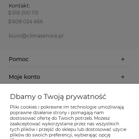
Kontakt:
518 200 115
608 024 666
biuro@climaservice.pl
Pomoc
Moje konto
Płatności i dostawa
Dbamy o Twoją prywatność
Pliki cookies i pokrewne im technologie umożliwiają
Informacje
poprawne działanie strony i pomagają nam
dostosować ofertę do Twoich potrzeb. Możesz
zaakceptować wykorzystanie przez nas wszystkich
tych plików i przejść do sklepu lub dostosować użycie
O nas
plików do swoich preferencji, wybierając opcję