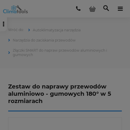
Autoklimatyzacja narzędzia
Narzędzia do zaciskania przewodów
Złączki SMART do napraw przewodów aluminiowych i
gumowych
Zestaw do naprawy przewodów
aluminiowo - gumowych 180° w 5
rozmiarach