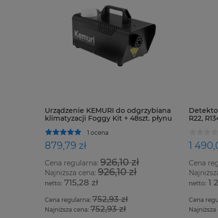
Urządzenie KEMURI do odgrzybiana
Detektor
klimatyzacji Foggy Kit + 48szt. płynu
R22, R13
oraz ws
1 ocena
879,79 zł
1 490,
926,10 zł
Cena regularna:
Cena re
926,10 zł
Najniższa cena:
Najniższ
715,28 zł
1 
752,93 zł
Cena regularna:
Cena regu
752,93 zł
Najniższa cena:
Najniższa