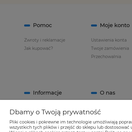
Pomoc
Moje konto
Zwroty i reklamacje
Ustawienia konta
Jak kupować?
Twoje zamówienia
Przechowalnia
Informacje
O nas
Regulamin sklepu
Kontakt
Dbamy o Twoją prywatność
Polityka prywatności
O firmie
Pliki cookies i pokrewne im technologie umożliwiają popr
System Rabatowy sklepu
wszystkich tych plików i przejść do sklepu lub dostosować u
"Climatools"