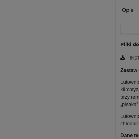
Opis
Pliki d
INS
Zestaw 
Lutownic
klimatyz
przy rem
„pisaka”
Lutowni
chłodni
Dane te