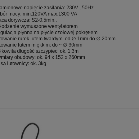
amionowe napięcie zasilania: 230V , 50Hz
bór mocy: min.120VA max.1300 VA
aca dorywcza: S2-0,5min.,
łodzenie wymuszone wentylatorem
gulacja płynna na płycie czołowej pokrętłem
towanie rurek lutem twardym: od ∅ 1mm do ∅ 20mm
towanie lutem miękkim: do ~ ∅ 30mm
łkowita długość szczypiec: ok. 1,3m
miary obudowy: ok. 94 x 152 x 260mm
sa lutownicy: ok. 3kg