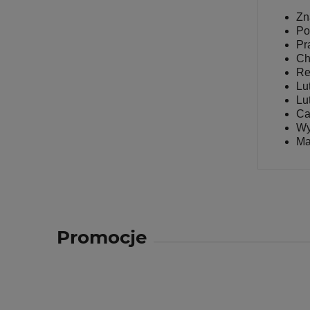
Zn
Po
Pr
Ch
Re
Lu
Lu
Ca
Wy
Ma
Promocje