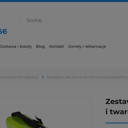
66
Dostawa i koszty
Blog
Kontakt
Zwroty i reklamacje
wisowe do klimatyzacji
Narzędzia i akcesoria do lutowania przewodów
Zesta
i twa