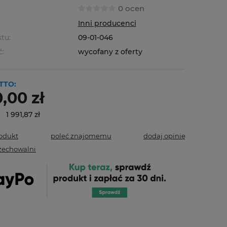
0 ocen
Inni producenci
tu:
09-01-046
ć:
wycofany z oferty
TTO:
,00 zł
:
1 991,87 zł
lniająca Leak Lock
onem do połączeń z
rodukt
poleć znajomemu
dodaj opinię
kładzie klimatyzacji
zechowalni
zł