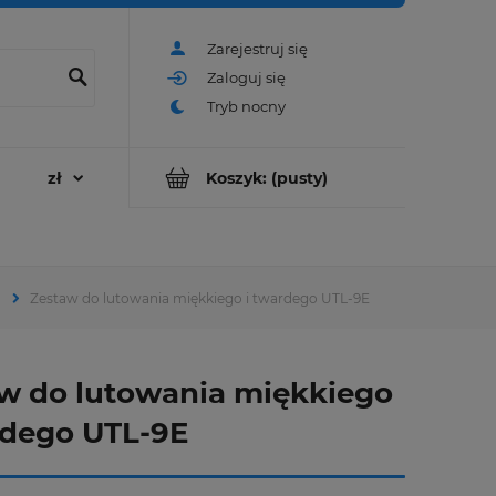
Zarejestruj się
Zaloguj się
Koszyk:
(pusty)
Zestaw do lutowania miękkiego i twardego UTL-9E
w do lutowania miękkiego
rdego UTL-9E