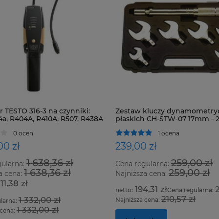
 TESTO 316-3 na czynniki:
Zestaw kluczy dynamometry
4a, R404A, R410A, R507, R438A
płaskich CH-STW-07 17mm -
zystkie HFC, HCFC i CFC
0 ocen
1 ocena
00 zł
239,00 zł
1 638,36 zł
259,00 zł
gularna:
Cena regularna:
1 638,36 zł
259,00 zł
a cena:
Najniższa cena:
211,38 zł
194,31 zł
2
Cena regularna:
210,57 zł
1 332,00 zł
Najniższa cena:
larna:
1 332,00 zł
 cena: