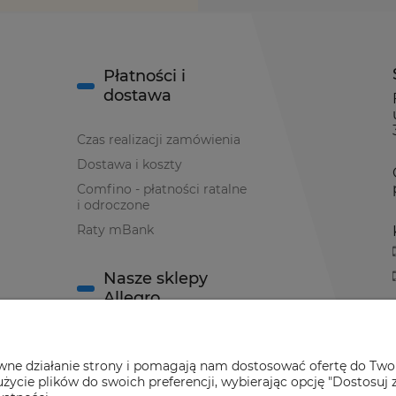
Płatności i
dostawa
Czas realizacji zamówienia
Dostawa i koszty
Comfino - płatności ratalne
i odroczone
Raty mBank
Nasze sklepy
Allegro
Sklep Allegro nr 1
awne działanie strony i pomagają nam dostosować ofertę do Two
Sklep Allegro nr 2
życie plików do swoich preferencji, wybierając opcję "Dostosuj 