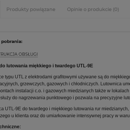
Produkty powiązane
Opinie o produkcie (0)
o pobrania:
TRUKCJA OBSŁUGI
do lutowania miękkiego i twardego UTL-9E
e typu UTL z elektrodami grafitowymi używane są do miękkiego 
acyjnych, grzewczych, gazowych i chłodniczych. Lutownica umo
ontach instalacji c.o. i gazowych miedzianych także w lokalach
 służy do nagrzewania punktowego i pozwala na precyzyjne lutow
ca UTL-9E do twardego i miękkiego lutowania rur miedzianyc
czego u klienta oraz do umiarkowanie intensywnej pracy w wa
chniczne: