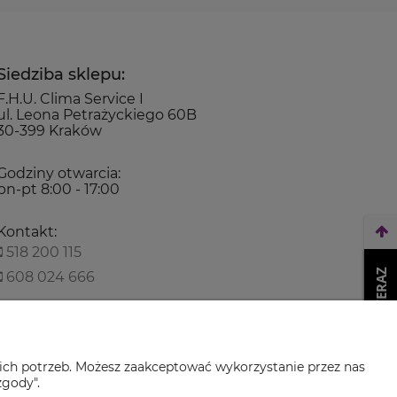
Siedziba sklepu:
F.H.U. Clima Service I
ul. Leona Petrażyckiego 60B
30-399 Kraków
Godziny otwarcia:
pn-pt 8:00 - 17:00
Kontakt:
518 200 115
WEŹ LEASING TERAZ
608 024 666
biuro@climaservice.pl
ich potrzeb. Możesz zaakceptować wykorzystanie przez nas
zgody".