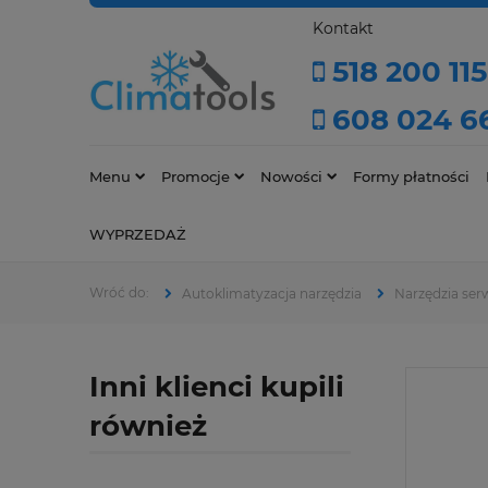
Kontakt
518 200 115
608 024 6
Menu
Promocje
Nowości
Formy płatności
WYPRZEDAŻ
Autoklimatyzacja narzędzia
Narzędzia ser
Inni klienci kupili
również