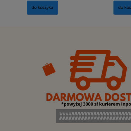
do koszyka
do ko