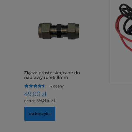
Złącze proste skręcane do
BUTLA TLEN DO 
naprawy rurek 8mm
BUTLA OXYGEN 1
4 oceny
0 oce
49,00 zł
110,00 zł
39,84 zł
89,43 zł
do koszyka
do koszyka