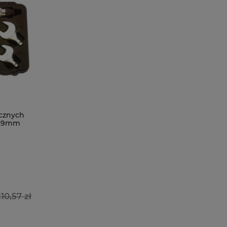
cznych
 29mm
10,57 zł