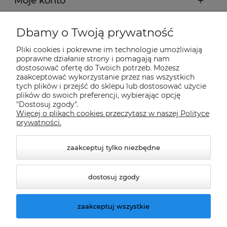
Moje konto
Płatności i dostawa
Dbamy o Twoją prywatność
Pliki cookies i pokrewne im technologie umożliwiają
Informacje
poprawne działanie strony i pomagają nam
dostosować ofertę do Twoich potrzeb. Możesz
zaakceptować wykorzystanie przez nas wszystkich
tych plików i przejść do sklepu lub dostosować użycie
O nas
plików do swoich preferencji, wybierając opcję
"Dostosuj zgody".
Więcej o plikach cookies przeczytasz w naszej Polityce
Nasze sklepy Allegro
prywatności.
zaakceptuj tylko niezbędne
dostosuj zgody
zaakceptuj wszystkie
© 2026 climatools.pl. Wszelkie prawa zastrzeżone.