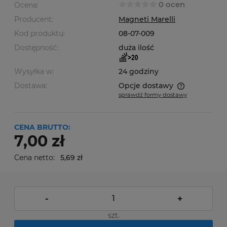
0 ocen
Ocena:
Producent:
Magneti Marelli
Kod produktu:
08-07-009
Dostępność:
duża ilość
Wysyłka w:
24 godziny
Dostawa:
Opcje dostawy
sprawdź formy dostawy
Cena nie zawiera ewentualnych kosztów płatności
CENA BRUTTO:
7,00 zł
Cena netto:
5,69 zł
-
+
szt.