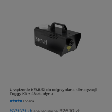
Urządzenie KEMURI do odgrzybiana klimatyzacji
De
Foggy Kit + 48szt. płynu
R4
H
1 ocena
879,79 zł
926,10 zł
1
Cena regularna: