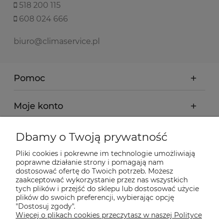
518 200 115
608 024 666
biuro@climaservice.pl
Pomoc
Moje konto
Płatności i dostawa
Dbamy o Twoją prywatność
Pliki cookies i pokrewne im technologie umożliwiają
Informacje
poprawne działanie strony i pomagają nam
dostosować ofertę do Twoich potrzeb. Możesz
zaakceptować wykorzystanie przez nas wszystkich
tych plików i przejść do sklepu lub dostosować użycie
O nas
plików do swoich preferencji, wybierając opcję
"Dostosuj zgody".
Więcej o plikach cookies przeczytasz w naszej Polityce
Nasze sklepy Allegro