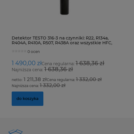
Detektor TESTO 316-3 na czynniki: R22, R134a,
Z
R404A, R410A, R507, R438A oraz wszystkie HFC,
S
HCFC i CFC
0 ocen
1 490,00 zł
1 638,36 zł
2
Cena regularna:
1 638,36 zł
Najniższa cena:
Na
1 211,38 zł
1 332,00 zł
Cena regularna:
1 332,00 zł
Najniższa cena:
Na
do koszyka