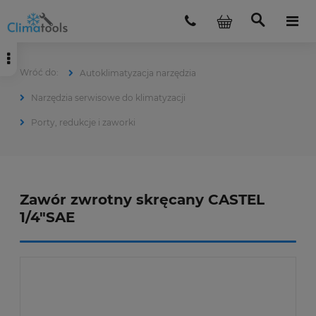
Autoklimatyzacja narzędzia
Narzędzia serwisowe do klimatyzacji
Porty, redukcje i zaworki
Zawór zwrotny skręcany CASTEL
1/4"SAE