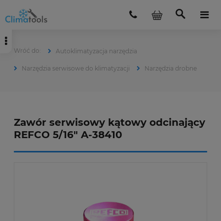
Autoklimatyzacja narzędzia
Narzędzia serwisowe do klimatyzacji
Narzędzia drobne
Zawór serwisowy kątowy odcinający
REFCO 5/16" A-38410