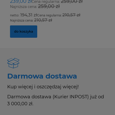
239,00 zł
259,00 zł
8
Cena regularna:
259,00 zł
Najniższa cena:
Na
194,31 zł
210,57 zł
Cena regularna:
210,57 zł
Najniższa cena:
Na
do koszyka
Darmowa dostawa
Kup więcej i oszczędzaj więcej!
Darmowa dostawa (Kurier INPOST) już od
3 000,00 zł.