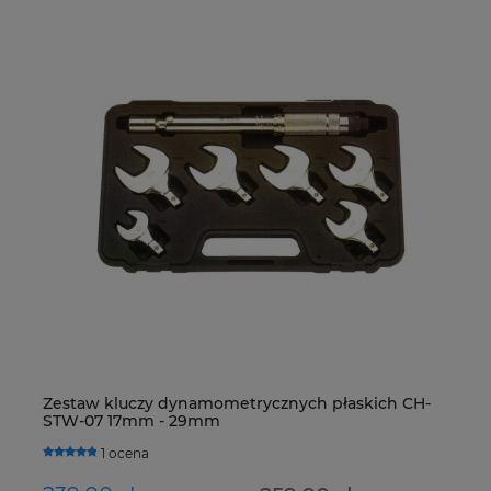
Zestaw kluczy dynamometrycznych płaskich CH-
Ur
STW-07 17mm - 29mm
Fo
1 ocena