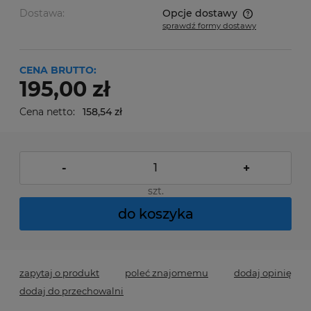
Dostawa:
Opcje dostawy
sprawdź formy dostawy
Cena nie zawiera ewentualnych kosztów płatności
CENA BRUTTO:
195,00 zł
Cena netto:
158,54 zł
-
+
szt.
do koszyka
zapytaj o produkt
poleć znajomemu
dodaj opinię
dodaj do przechowalni