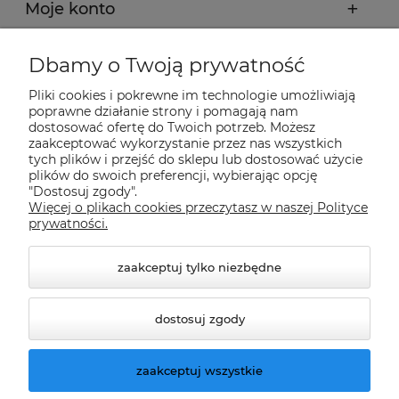
Moje konto
Płatności i dostawa
Dbamy o Twoją prywatność
Pliki cookies i pokrewne im technologie umożliwiają
Informacje
poprawne działanie strony i pomagają nam
dostosować ofertę do Twoich potrzeb. Możesz
zaakceptować wykorzystanie przez nas wszystkich
tych plików i przejść do sklepu lub dostosować użycie
O nas
plików do swoich preferencji, wybierając opcję
"Dostosuj zgody".
Więcej o plikach cookies przeczytasz w naszej Polityce
Nasze sklepy Allegro
prywatności.
zaakceptuj tylko niezbędne
dostosuj zgody
zaakceptuj wszystkie
© 2026 climatools.pl. Wszelkie prawa zastrzeżone.