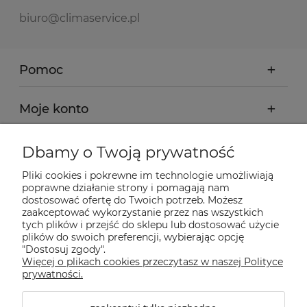
biuro@climaservice.pl
Pomoc
Moje konto
Płatności i dostawa
Dbamy o Twoją prywatność
Pliki cookies i pokrewne im technologie umożliwiają
Informacje
poprawne działanie strony i pomagają nam
dostosować ofertę do Twoich potrzeb. Możesz
zaakceptować wykorzystanie przez nas wszystkich
tych plików i przejść do sklepu lub dostosować użycie
O nas
plików do swoich preferencji, wybierając opcję
"Dostosuj zgody".
Więcej o plikach cookies przeczytasz w naszej Polityce
Nasze sklepy Allegro
prywatności.