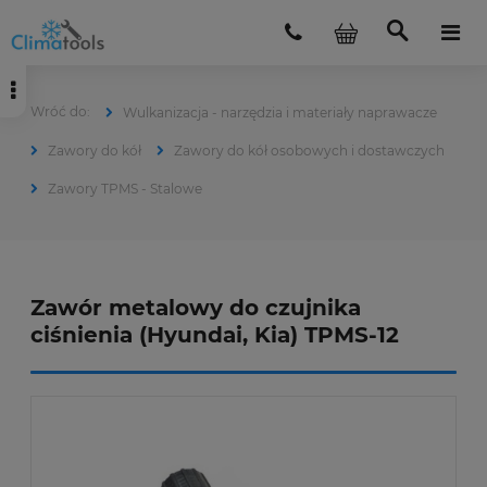
Wulkanizacja - narzędzia i materiały naprawacze
Zawory do kół
Zawory do kół osobowych i dostawczych
Zawory TPMS - Stalowe
Zawór metalowy do czujnika
ciśnienia (Hyundai, Kia) TPMS-12