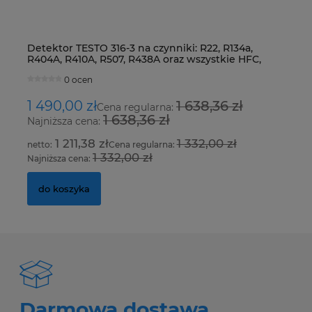
Detektor TESTO 316-3 na czynniki: R22, R134a,
Ur
R404A, R410A, R507, R438A oraz wszystkie HFC,
Fo
HCFC i CFC
0 ocen
1 490,00 zł
1 638,36 zł
8
Cena regularna:
1 638,36 zł
Najniższa cena:
Na
1 211,38 zł
1 332,00 zł
Cena regularna:
1 332,00 zł
Najniższa cena:
Na
do koszyka
Darmowa dostawa