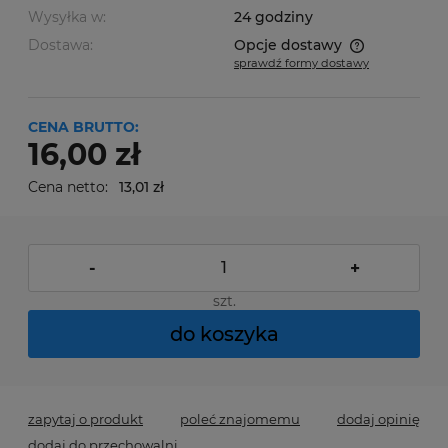
Wysyłka w:
24 godziny
Dostawa:
Opcje dostawy
sprawdź formy dostawy
Cena nie zawiera ewentualnych kosztów płatności
CENA BRUTTO:
16,00 zł
Cena netto:
13,01 zł
-
+
szt.
do koszyka
zapytaj o produkt
poleć znajomemu
dodaj opinię
dodaj do przechowalni