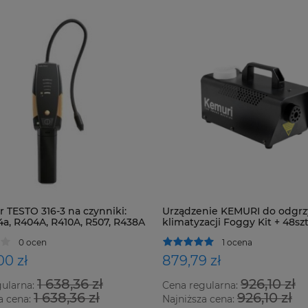
 TESTO 316-3 na czynniki:
Urządzenie KEMURI do odgrz
4a, R404A, R410A, R507, R438A
klimatyzacji Foggy Kit + 48szt
zystkie HFC, HCFC i CFC
0 ocen
1 ocena
00 zł
879,79 zł
1 638,36 zł
926,10 zł
gularna:
Cena regularna:
1 638,36 zł
926,10 zł
a cena:
Najniższa cena: