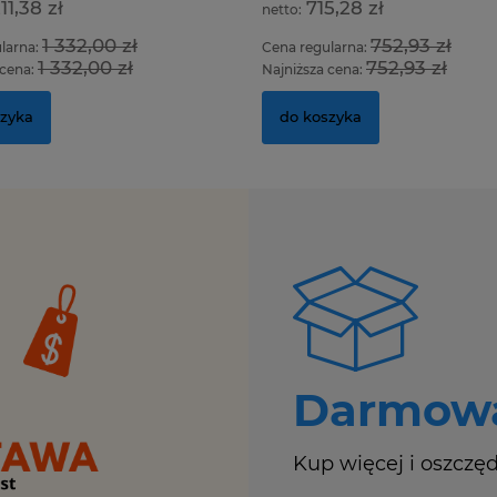
211,38 zł
715,28 zł
1 332,00 zł
752,93 zł
larna:
Cena regularna:
1 332,00 zł
752,93 zł
 cena:
Najniższa cena:
szyka
do koszyka
Darmowa
Kup więcej i oszczęd