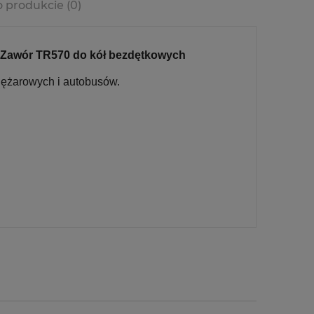
o produkcie (0)
era ewentualnych
ści
Zawór TR570 do kół bezdętkowych
iężarowych i autobusów.