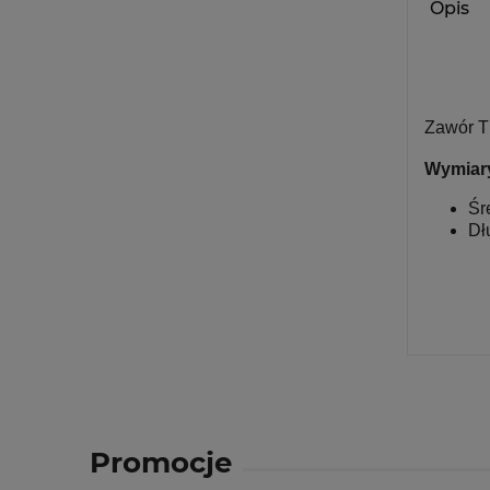
Opis
Zawór TR
Wymiary
Śr
Dł
Promocje