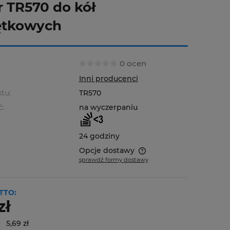
 TR570 do kół
ętkowych
0 ocen
Inni producenci
tu:
TR570
ć:
na wyczerpaniu
24 godziny
Opcje dostawy
sprawdź formy dostawy
Cena nie zawiera ewentualnych
kosztów płatności
TTO:
zł
:
5,69 zł