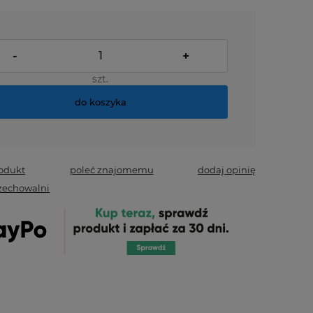
-
+
szt.
do koszyka
rodukt
poleć znajomemu
dodaj opinię
zechowalni