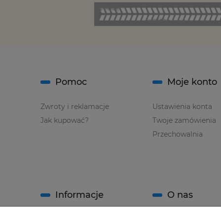
Pomoc
Moje konto
Zwroty i reklamacje
Ustawienia konta
Jak kupować?
Twoje zamówienia
Przechowalnia
Informacje
O nas
Regulamin sklepu
Kontakt