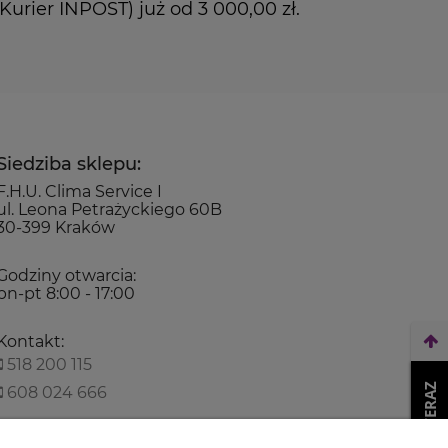
rier INPOST) już od 3 000,00 zł.
Siedziba sklepu:
F.H.U. Clima Service I
ul. Leona Petrażyckiego 60B
30-399 Kraków
Godziny otwarcia:
pn-pt 8:00 - 17:00
Kontakt:
518 200 115
608 024 666
biuro@climaservice.pl