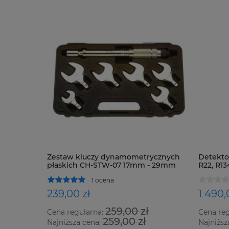
Zestaw kluczy dynamometrycznych
Detektor
płaskich CH-STW-07 17mm - 29mm
R22, R13
oraz ws
1 ocena
239,00 zł
1 490,
259,00 zł
Cena regularna:
Cena re
259,00 zł
Najniższa cena:
Najniższ