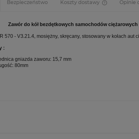
Bezpieczeństwo
Koszty dostawy
Opinie 
Cena nie zawi
kosztów płatno
Zawór do kół bezdętkowych samochodów ciężarowych 
 570 - V3.21.4, mosiężny, skręcany, stosowany w kołach aut c
 :
ednica gniazda zaworu: 15,7 mm
ugość: 80mm