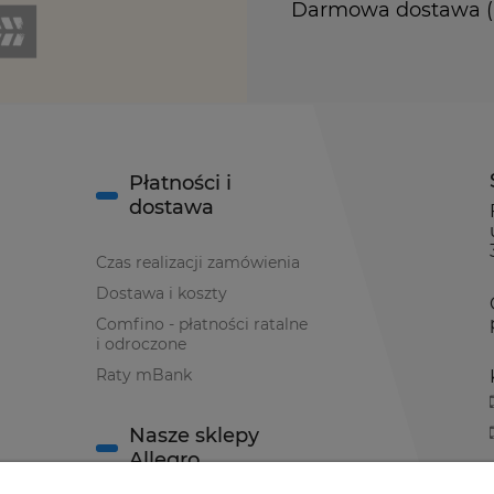
Darmowa dostawa (Ku
Płatności i
dostawa
Czas realizacji zamówienia
Dostawa i koszty
Comfino - płatności ratalne
i odroczone
Raty mBank
Nasze sklepy
Allegro