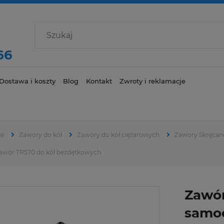
66
Dostawa i koszty
Blog
Kontakt
Zwroty i reklamacje
ze
Zawory do kół
Zawory do kół ciężarowych
Zawory Skręcan
awór TR570 do kół bezdętkowych
Zawór
samo