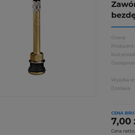
Zawór
bezd
Ocena:
Producent:
Kod produk
Dostępnoś
Wysyłka w:
Dostawa:
CENA BRU
7,00 
Cena netto