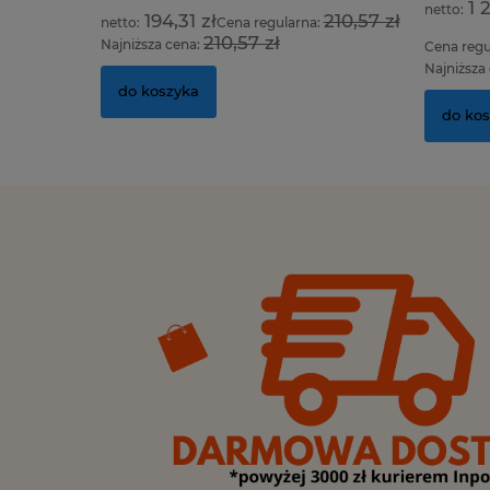
1 
194,31 zł
210,57 zł
Cena regularna:
210,57 zł
Najniższa cena:
Cena regu
Najniższa
do koszyka
do ko