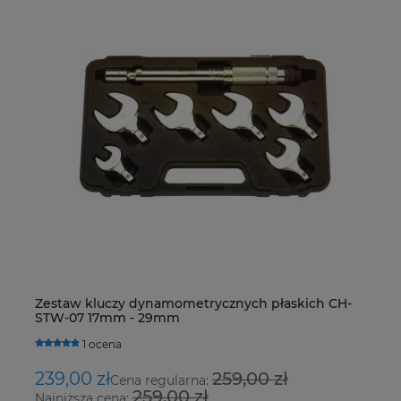
Zestaw kluczy dynamometrycznych płaskich CH-
Ur
STW-07 17mm - 29mm
Fo
1 ocena
239,00 zł
259,00 zł
8
Cena regularna:
259,00 zł
Najniższa cena:
Na