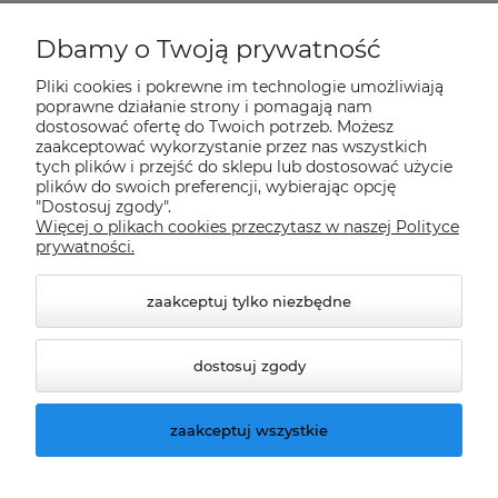
Płatności i dostawa
Dbamy o Twoją prywatność
Pliki cookies i pokrewne im technologie umożliwiają
Informacje
poprawne działanie strony i pomagają nam
dostosować ofertę do Twoich potrzeb. Możesz
zaakceptować wykorzystanie przez nas wszystkich
tych plików i przejść do sklepu lub dostosować użycie
O nas
plików do swoich preferencji, wybierając opcję
"Dostosuj zgody".
Więcej o plikach cookies przeczytasz w naszej Polityce
Nasze sklepy Allegro
prywatności.
zaakceptuj tylko niezbędne
dostosuj zgody
zaakceptuj wszystkie
© 2026 climatools.pl. Wszelkie prawa zastrzeżone.
Styl graficzny ShopGadget.pl
Sklep internetowy