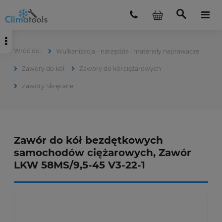
Wulkanizacja - narzędzia i materiały naprawacze
Zawory do kół
Zawory do kół ciężarowych
Zawory Skręcane
Zawór do kół bezdętkowych
samochodów ciężarowych, Zawór
LKW 58MS/9,5-45 V3-22-1