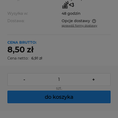
Wysyłka w:
48 godzin
Dostawa:
Opcje dostawy
sprawdź formy dostawy
Cena nie zawiera ewentualnych kosztów płatności
CENA BRUTTO:
8,50 zł
Cena netto:
6,91 zł
-
+
szt.
do koszyka