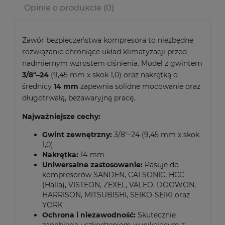
Opinie o produkcie (0)
Zawór bezpieczeństwa kompresora to niezbędne
rozwiązanie chroniące układ klimatyzacji przed
nadmiernym wzrostem ciśnienia. Model z gwintem
3/8"–24
(9,45 mm x skok 1,0) oraz nakrętką o
średnicy
14 mm
zapewnia solidne mocowanie oraz
długotrwałą, bezawaryjną pracę.
Najważniejsze cechy:
Gwint zewnętrzny:
3/8"–24 (9,45 mm x skok
1,0)
Nakrętka:
14 mm
Uniwersalne zastosowanie:
Pasuje do
kompresorów SANDEN, CALSONIC, HCC
(Halla), VISTEON, ZEXEL, VALEO, DOOWON,
HARRISON, MITSUBISHI, SEIKO-SEIKI oraz
YORK
Ochrona i niezawodność:
Skutecznie