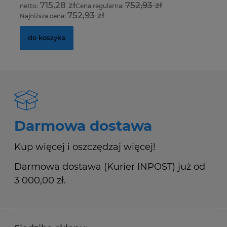
715,28 zł
752,93 zł
Cena regularna:
752,93 zł
Najniższa cena:
Na
do koszyka
Darmowa dostawa
Kup więcej i oszczędzaj więcej!
Darmowa dostawa (Kurier INPOST) już od
3 000,00 zł.