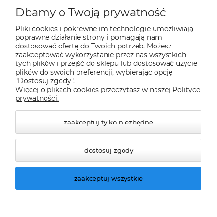
Płatności i dostawa
Dbamy o Twoją prywatność
Pliki cookies i pokrewne im technologie umożliwiają
Informacje
poprawne działanie strony i pomagają nam
dostosować ofertę do Twoich potrzeb. Możesz
zaakceptować wykorzystanie przez nas wszystkich
tych plików i przejść do sklepu lub dostosować użycie
O nas
plików do swoich preferencji, wybierając opcję
"Dostosuj zgody".
Więcej o plikach cookies przeczytasz w naszej Polityce
Nasze sklepy Allegro
prywatności.
zaakceptuj tylko niezbędne
dostosuj zgody
zaakceptuj wszystkie
© 2026 climatools.pl. Wszelkie prawa zastrzeżone.
Styl graficzny ShopGadget.pl
Sklep internetowy
Shoper.pl