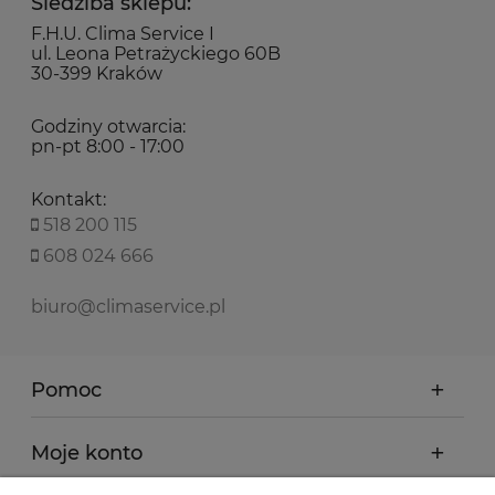
Siedziba sklepu:
F.H.U. Clima Service I
ul. Leona Petrażyckiego 60B
30-399 Kraków
Godziny otwarcia:
pn-pt 8:00 - 17:00
Kontakt:
518 200 115
608 024 666
biuro@climaservice.pl
Pomoc
Moje konto