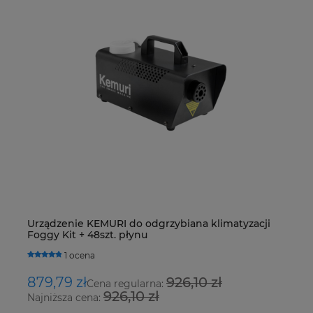
Urządzenie KEMURI do odgrzybiana klimatyzacji
Z
Foggy Kit + 48szt. płynu
S
1 ocena
879,79 zł
926,10 zł
2
Cena regularna:
926,10 zł
Najniższa cena:
Na