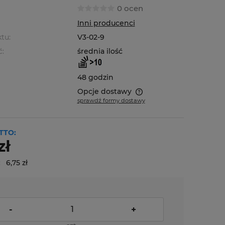
0 ocen
Inni producenci
tu:
V3-02-9
ć:
średnia ilość
48 godzin
Opcje dostawy
sprawdź formy dostawy
Cena nie zawiera ewentualnych
kosztów płatności
TTO:
zł
:
6,75 zł
-
+