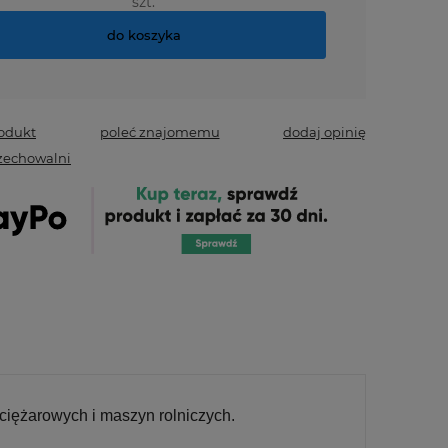
szt.
do koszyka
rodukt
poleć znajomemu
dodaj opinię
zechowalni
iężarowych i maszyn rolniczych.