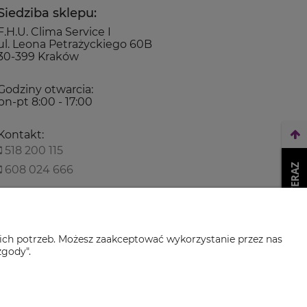
Siedziba sklepu:
F.H.U. Clima Service I
ul. Leona Petrażyckiego 60B
30-399 Kraków
Godziny otwarcia:
pn-pt 8:00 - 17:00
Kontakt:
518 200 115
WEŹ LEASING TERAZ
608 024 666
biuro@climaservice.pl
ich potrzeb. Możesz zaakceptować wykorzystanie przez nas
zgody".