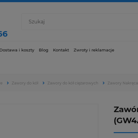
66
Dostawa i koszty
Blog
Kontakt
Zwroty i reklamacje
ze
Zawory do kół
Zawory do kół ciężarowych
Zawory Nakręc
Zawór
(GW4