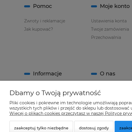
Pomoc
Moje konto
Zwroty i reklamacje
Ustawienia konta
Jak kupować?
Twoje zamówienia
Przechowalnia
Informacje
O nas
Regulamin sklepu
Kontakt
Dbamy o Twoją prywatność
Polityka prywatności
O firmie
Pliki cookies i pokrewne im technologie umożliwiają popr
System Rabatowy sklepu
wszystkich tych plików i przejść do sklepu lub dostosować u
"Climatools"
Więcej o plikach cookies przeczytasz w naszej Polityce pry
zaakceptuj tylko niezbędne
dostosuj zgody
zaakce