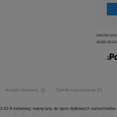
zapytaj o p
dodaj do pr
Koszty dostawy
Opinie o produkcie (0)
Cena nie zawiera ewentualnych
kosztów płatności
3-02-9 metalowy, nakręcany, do opon dętkowych samochodów c