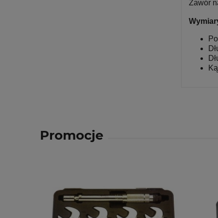
Zawór na
Wymiar
Po
Dł
Dł
Ką
Promocje