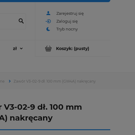
Zarejestruj się
Zaloguj się
Koszyk:
(pusty)
ane
Zawór V3-02-9 dł. 100 mm (GW4A) nakręcany
 V3-02-9 dł. 100 mm
A) nakręcany