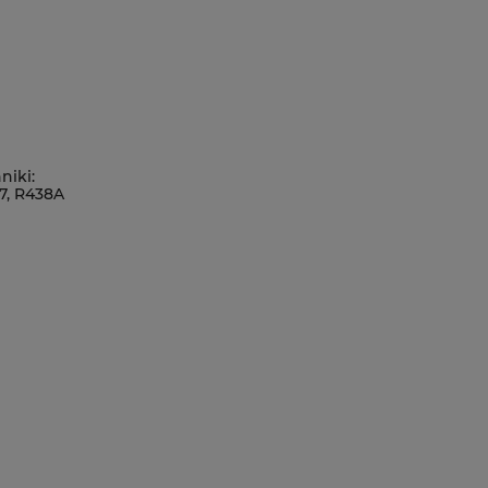
niki:
07, R438A
FC