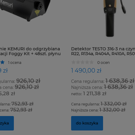
nie KEMURI do odgrzybiana
Detektor TESTO 316-3 na czyn
acji Foggy Kit + 48szt. płynu
R22, R134a, R404A, R410A, R5
oraz wszystkie HFC, HCFC i C
1 ocena
0 ocen
 zł
1 490,00 zł
926,10 zł
1 638,36 zł
gularna:
Cena regularna:
926,10 zł
1 638,36 zł
a cena:
Najniższa cena:
5,28 zł
1 211,38 zł
752,93 zł
1 332,00 zł
larna:
Cena regularna:
752,93 zł
1 332,00 zł
 cena:
Najniższa cena:
szyka
do koszyka