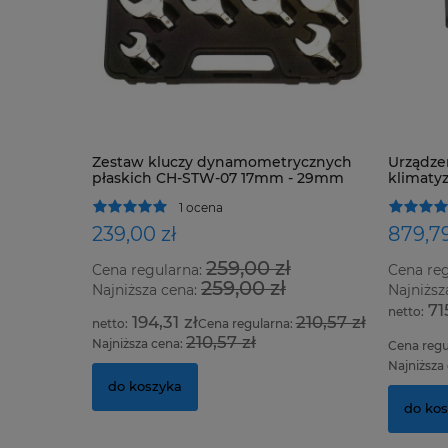
Zestaw kluczy dynamometrycznych
Urządze
płaskich CH-STW-07 17mm - 29mm
klimatyz
1 ocena
239,00 zł
879,79
259,00 zł
Cena regularna:
Cena re
259,00 zł
Najniższa cena:
Najniższ
71
194,31 zł
210,57 zł
Cena regularna:
210,57 zł
Najniższa cena:
Cena regu
Najniższa
do koszyka
do ko