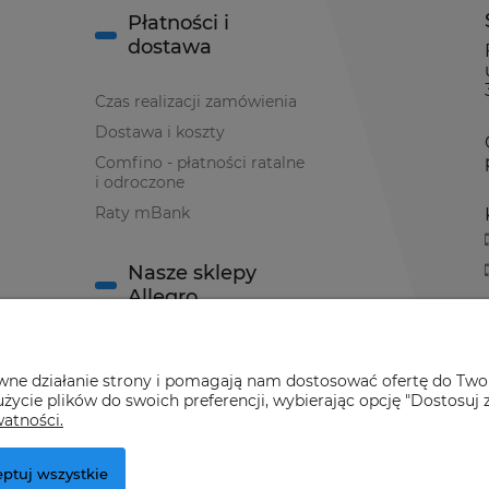
Płatności i
dostawa
Czas realizacji zamówienia
Dostawa i koszty
Comfino - płatności ratalne
i odroczone
Raty mBank
Nasze sklepy
Allegro
Sklep Allegro nr 1
awne działanie strony i pomagają nam dostosować ofertę do Two
Sklep Allegro nr 2
życie plików do swoich preferencji, wybierając opcję "Dostosuj 
watności.
ptuj wszystkie