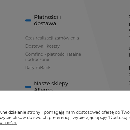
Płatności i
dostawa
Czas realizacji zamówienia
Dostawa i koszty
Comfino - płatności ratalne
i odroczone
Raty mBank
Nasze sklepy
Allegro
Sklep Allegro nr 1
awne działanie strony i pomagają nam dostosować ofertę do Two
Sklep Allegro nr 2
życie plików do swoich preferencji, wybierając opcję "Dostosuj 
watności.