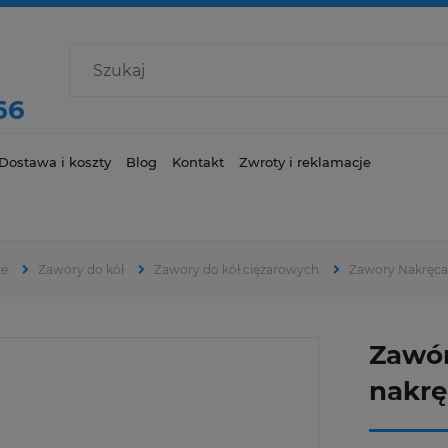
66
Dostawa i koszty
Blog
Kontakt
Zwroty i reklamacje
ze
Zawory do kół
Zawory do kół ciężarowych
Zawory Nakręc
Zawór
nakr