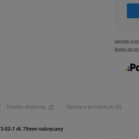
zapytaj o p
dodaj do pr
Koszty dostawy
Opinie o produkcie (0)
Cena nie zawiera ewentualnych
kosztów płatności
3-02-7 dł. 75mm nakręcany