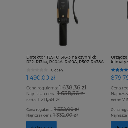
Detektor TESTO 316-3 na czynniki:
Urządze
R22, R134a, R404A, R410A, R507, R438A
klimatyz
oraz wszystkie HFC, HCFC i CFC
0 ocen
1 490,00 zł
879,79
1 638,36 zł
Cena regularna:
Cena re
1 638,36 zł
Najniższa cena:
Najniższ
1 211,38 zł
71
1 332,00 zł
Cena regularna:
Cena regu
1 332,00 zł
Najniższa cena:
Najniższa
do koszyka
do ko