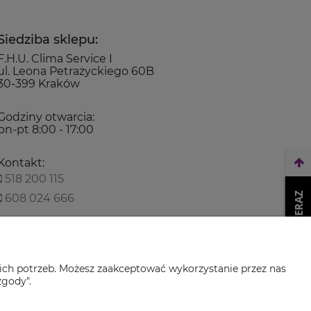
Siedziba sklepu:
F.H.U. Clima Service I
ul. Leona Petrażyckiego 60B
30-399 Kraków
Godziny otwarcia:
pn-pt 8:00 - 17:00
Kontakt:
518 200 115
WEŹ LEASING TERAZ
608 024 666
biuro@climaservice.pl
ich potrzeb. Możesz zaakceptować wykorzystanie przez nas
zgody".