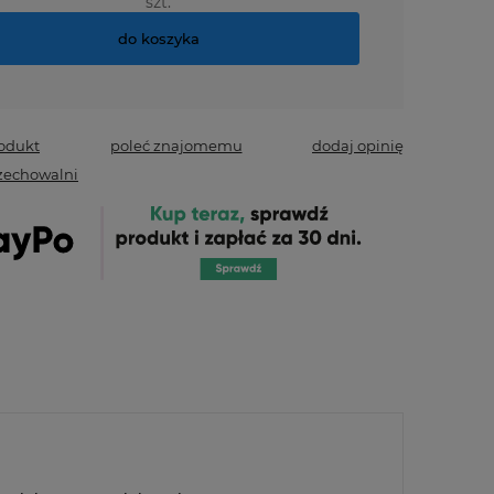
szt.
do koszyka
rodukt
poleć znajomemu
dodaj opinię
zechowalni