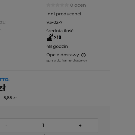
0 ocen
Inni producenci
tu:
V3-02-7
ć:
średnia ilość
48 godzin
Opcje dostawy
sprawdź formy dostawy
Cena nie zawiera ewentualnych
kosztów płatności
TTO:
zł
:
5,85 zł
-
+