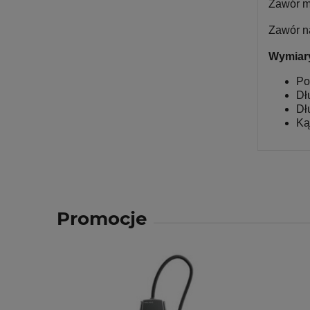
Zawór m
Zawór na
Wymiar
Po
Dł
Dł
Ką
Promocje