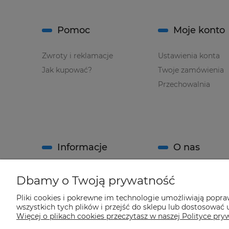
Pomoc
Moje konto
Zwroty i reklamacje
Ustawienia konta
Jak kupować?
Twoje zamówienia
Przechowalnia
Informacje
O nas
Regulamin sklepu
Kontakt
Dbamy o Twoją prywatność
Polityka prywatności
O firmie
Pliki cookies i pokrewne im technologie umożliwiają popr
System Rabatowy sklepu
wszystkich tych plików i przejść do sklepu lub dostosować u
"Climatools"
Więcej o plikach cookies przeczytasz w naszej Polityce pry