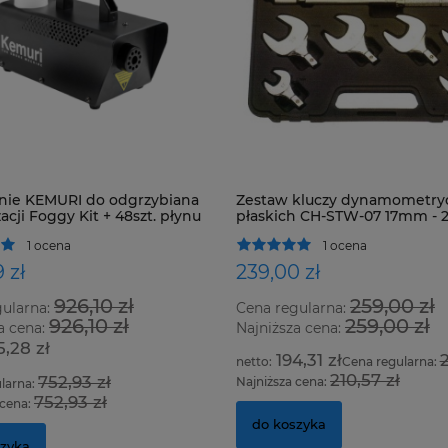
nie KEMURI do odgrzybiana
Zestaw kluczy dynamometry
acji Foggy Kit + 48szt. płynu
płaskich CH-STW-07 17mm -
1 ocena
1 ocena
 zł
239,00 zł
926,10 zł
259,00 zł
gularna:
Cena regularna:
926,10 zł
259,00 zł
a cena:
Najniższa cena:
5,28 zł
194,31 zł
2
Cena regularna:
210,57 zł
752,93 zł
Najniższa cena:
larna:
752,93 zł
 cena:
do koszyka
szyka