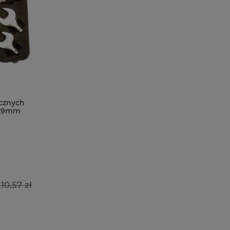
cznych
 29mm
10,57 zł