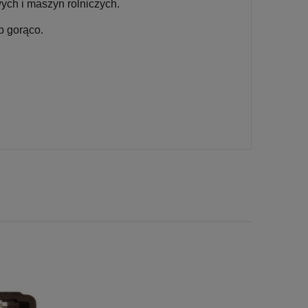
ch i maszyn rolniczych.
b gorąco.