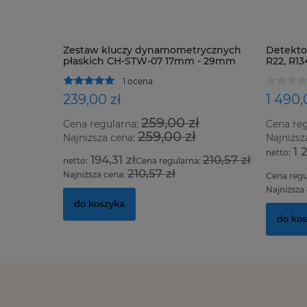
Zestaw kluczy dynamometrycznych
Detektor
płaskich CH-STW-07 17mm - 29mm
R22, R13
oraz ws
1 ocena
239,00 zł
1 490,
259,00 zł
Cena regularna:
Cena re
259,00 zł
Najniższa cena:
Najniższ
1 
194,31 zł
210,57 zł
Cena regularna:
210,57 zł
Najniższa cena:
Cena regu
Najniższa
do koszyka
do ko