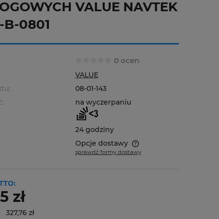
OGOWYCH VALUE NAVTEK
-B-0801
0 ocen
VALUE
tu:
08-01-143
ć:
na wyczerpaniu
24 godziny
Opcje dostawy
sprawdź formy dostawy
Cena nie zawiera ewentualnych
kosztów płatności
TTO:
5 zł
:
327,76 zł