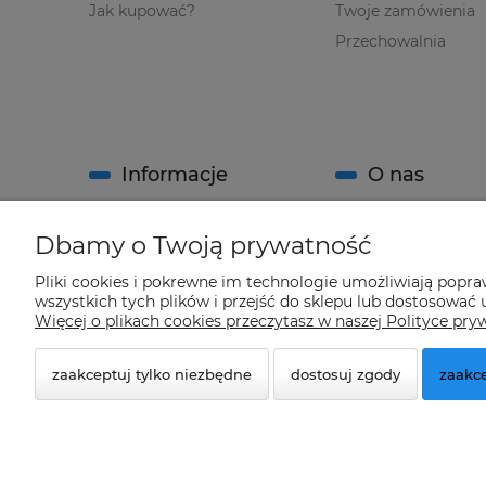
Jak kupować?
Twoje zamówienia
Przechowalnia
Informacje
O nas
Regulamin sklepu
Kontakt
Dbamy o Twoją prywatność
Polityka prywatności
O firmie
Pliki cookies i pokrewne im technologie umożliwiają popr
System Rabatowy sklepu
wszystkich tych plików i przejść do sklepu lub dostosować u
"Climatools"
Więcej o plikach cookies przeczytasz w naszej Polityce pry
zaakceptuj tylko niezbędne
dostosuj zgody
zaakce
© 2026 climatools.pl. Wszelkie prawa zastrzeżone.
Styl graficzny ShopGadget.pl
Sklep internetowy Shope