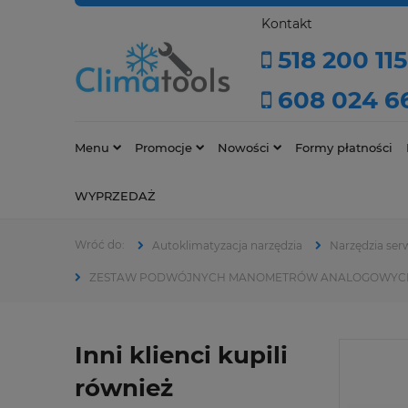
Kontakt
518 200 115
608 024 6
Menu
Promocje
Nowości
Formy płatności
WYPRZEDAŻ
Autoklimatyzacja narzędzia
Narzędzia ser
ZESTAW PODWÓJNYCH MANOMETRÓW ANALOGOWYCH 
Inni klienci kupili
również