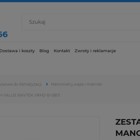
66
Dostawa i koszty
Blog
Kontakt
Zwroty i reklamacje
wisowe do klimatyzacji
Manometry,węże i mierniki
VALUE NAVTEK VRM2-B-0801
ZEST
MAN