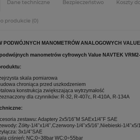
Dane techniczne
Bezpieczeństwo
Koszty d
 o produkcie (0)
W PODWÓJNYCH MANOMETRÓW ANALOGOWYCH VALUE N
 podwójnych manometrów cyfrowych Value NAVTEK VRM2
roduktu:
zejrzysta skala pomiarowa
udowa chroniąca przed uszkodzeniem
talowa konstrukcja zwiększająca wytrzymałość
zeznaczony dla czynników: R-32, R-407c, R-410A, R-134A
chniczne:
cesoria zestawu: Adaptery 2x5/16"M SAEx1/4"F SAE
zewody: Żółty-1/4"x1/4",Czerwony-1/4"x5/16",Niebieski-1/4"x5/
zyłącza: 3x1/4"SAE
ala ciśnień: NC:0÷38bar WC:0÷55bar