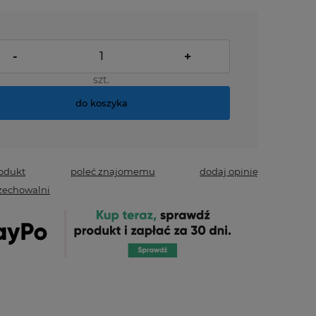
-
+
szt.
do koszyka
rodukt
poleć znajomemu
dodaj opinię
zechowalni