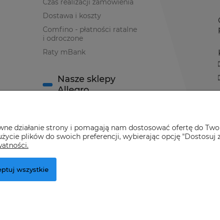
Czas realizacji zamówienia
Dostawa i koszty
Comfino - płatności ratalne
i odroczone
Raty mBank
Nasze sklepy
Allegro
Sklep Allegro nr 1
awne działanie strony i pomagają nam dostosować ofertę do Two
Sklep Allegro nr 2
życie plików do swoich preferencji, wybierając opcję "Dostosuj 
watności.
ptuj wszystkie
r.pl