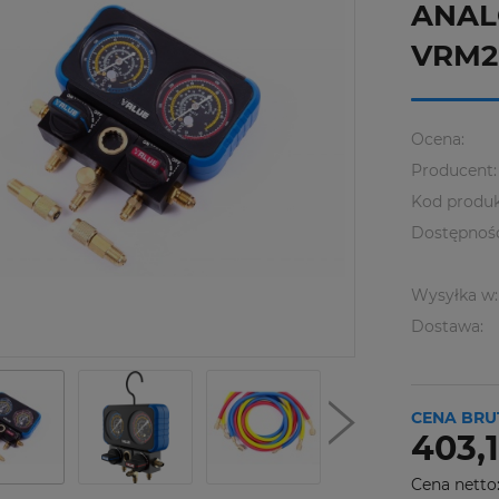
ANAL
VRM2
Ocena:
Producent:
Kod produk
Dostępnoś
Wysyłka w:
Dostawa:
CENA BRU
403,1
Cena netto