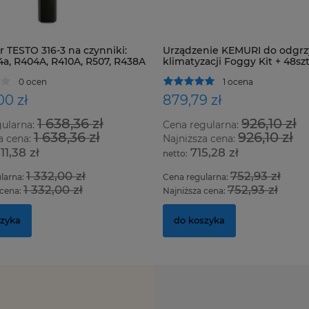
 TESTO 316-3 na czynniki:
Urządzenie KEMURI do odgrz
4a, R404A, R410A, R507, R438A
klimatyzacji Foggy Kit + 48szt
zystkie HFC, HCFC i CFC
0 ocen
1 ocena
00 zł
879,79 zł
1 638,36 zł
926,10 zł
gularna:
Cena regularna:
1 638,36 zł
926,10 zł
a cena:
Najniższa cena:
211,38 zł
715,28 zł
1 332,00 zł
752,93 zł
larna:
Cena regularna:
1 332,00 zł
752,93 zł
 cena:
Najniższa cena:
szyka
do koszyka