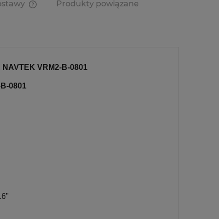
ostawy
Produkty powiązane
Cena nie zawiera ewentualnych
kosztów płatności
AVTEK VRM2-B-0801
-B-0801
16"