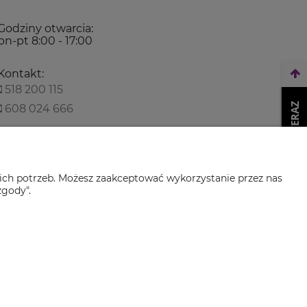
Godziny otwarcia:
pn-pt 8:00 - 17:00
Kontakt:
518 200 115
WEŹ LEASING TERAZ
608 024 666
biuro@climaservice.pl
ich potrzeb. Możesz zaakceptować wykorzystanie przez nas
zgody".