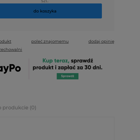
szt.
do koszyka
rodukt
poleć znajomemu
dodaj opinię
zechowalni
o produkcie (0)
era ewentualnych
ści