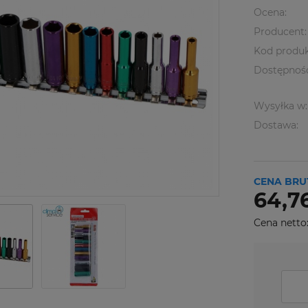
Ocena:
Producent:
Kod produk
Dostępnoś
Wysyłka w:
Dostawa:
CENA BRU
64,76
Cena netto