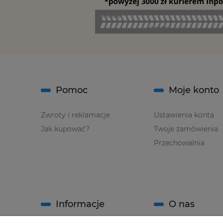
Pomoc
Moje konto
Zwroty i reklamacje
Ustawienia konta
Jak kupować?
Twoje zamówienia
Przechowalnia
Informacje
O nas