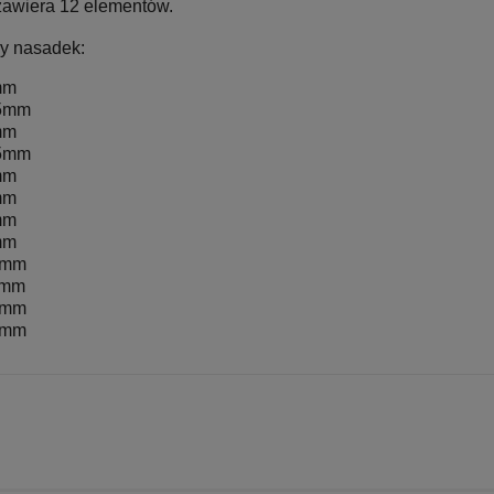
zawiera 12 elementów.
y nasadek:
mm
5mm
mm
5mm
mm
mm
mm
mm
0mm
1mm
2mm
3mm