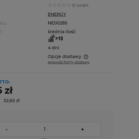
0 ocen
ENERGY
tu:
NE00285
ć:
średnia ilość
4 dni
Opcje dostawy
sprawdź formy dostawy
Cena nie zawiera ewentualnych
kosztów płatności
TTO:
 zł
:
52,65 zł
-
+