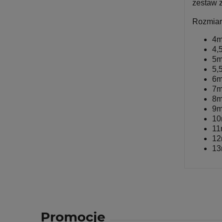
zestaw 
Rozmiar
4
4,
5
5,
6
7
8
9
1
1
1
1
Promocje