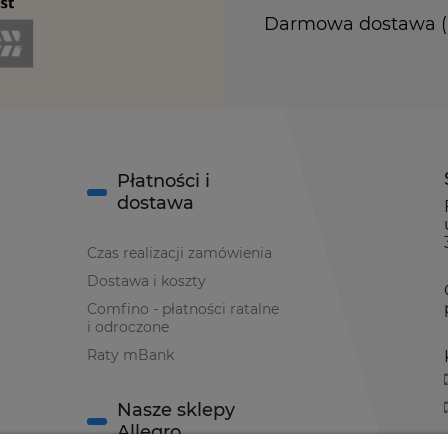
Darmowa dostawa (Ku
Płatności i
dostawa
Czas realizacji zamówienia
Dostawa i koszty
Comfino - płatności ratalne
i odroczone
Raty mBank
Nasze sklepy
Allegro