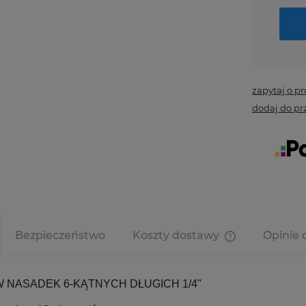
zapytaj o p
dodaj do pr
Bezpieczeństwo
Koszty dostawy
Opinie 
Cena nie zawi
kosztów płatno
 NASADEK 6-KĄTNYCH DŁUGICH 1/4"