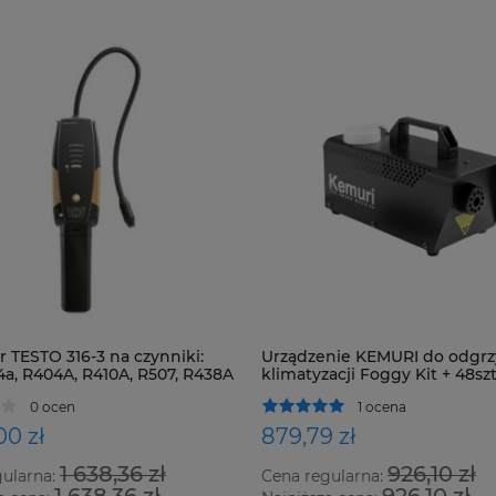
 TESTO 316-3 na czynniki:
Urządzenie KEMURI do odgrz
4a, R404A, R410A, R507, R438A
klimatyzacji Foggy Kit + 48szt
zystkie HFC, HCFC i CFC
0 ocen
1 ocena
00 zł
879,79 zł
1 638,36 zł
926,10 zł
gularna:
Cena regularna:
1 638,36 zł
926,10 zł