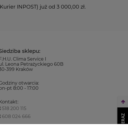
rier INPOST) już od 3 000,00 zł.
Siedziba sklepu:
F.H.U. Clima Service I
ul. Leona Petrażyckiego 60B
30-399 Kraków
Godziny otwarcia:
pn-pt 8:00 - 17:00
Kontakt:
518 200 115
608 024 666