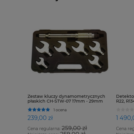
Zestaw kluczy dynamometrycznych
Detektor
płaskich CH-STW-07 17mm - 29mm
R22, R13
oraz ws
1 ocena
239,00 zł
1 490,
259,00 zł
Cena regularna:
Cena re
259,00 zł