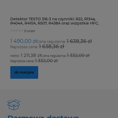
Detektor TESTO 316-3 na czynniki: R22, R134a,
Ur
R404A, R410A, R507, R438A oraz wszystkie HFC,
Fo
HCFC i CFC
0 ocen
1 490,00 zł
1 638,36 zł
8
Cena regularna:
1 638,36 zł
Najniższa cena:
Na
1 211,38 zł
1 332,00 zł
Cena regularna:
1 332,00 zł
Najniższa cena:
Na
do koszyka
Darmowa dostawa