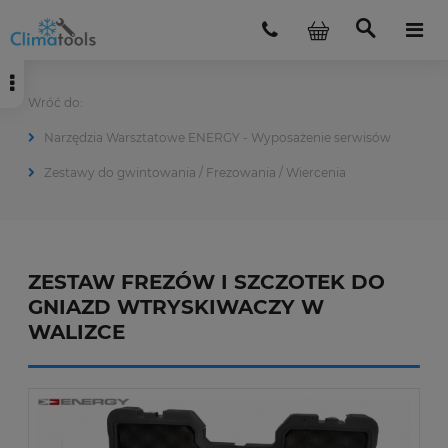
Narzędzia Warsztatowe ENERGY - Wyposażenie serwisów
Zestawy do gwintowania / Frezowania / Wiercenia
ZESTAW FREZÓW I SZCZOTEK DO
GNIAZD WTRYSKIWACZY W
WALIZCE