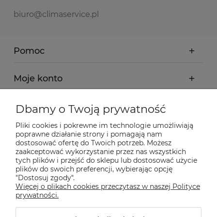
biuro@climaservice.pl
Pomoc
Moje konto
Płatności i dostawa
Dbamy o Twoją prywatność
Pliki cookies i pokrewne im technologie umożliwiają
Informacje
poprawne działanie strony i pomagają nam
dostosować ofertę do Twoich potrzeb. Możesz
zaakceptować wykorzystanie przez nas wszystkich
tych plików i przejść do sklepu lub dostosować użycie
O nas
plików do swoich preferencji, wybierając opcję
"Dostosuj zgody".
Więcej o plikach cookies przeczytasz w naszej Polityce
Nasze sklepy Allegro
prywatności.