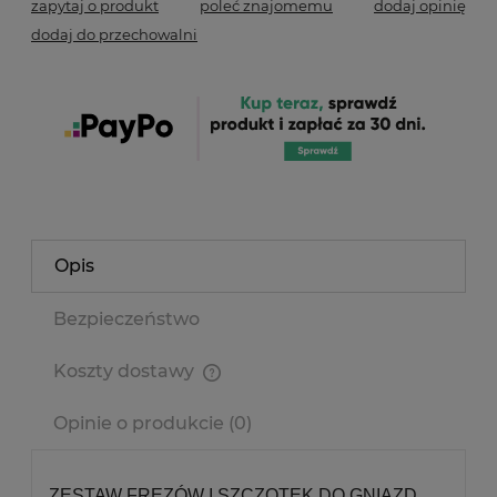
zapytaj o produkt
poleć znajomemu
dodaj opinię
dodaj do przechowalni
Opis
Bezpieczeństwo
Koszty dostawy
Cena nie zawiera ewentualnych kosztów płatności
Opinie o produkcie (0)
ZESTAW FREZÓW I SZCZOTEK DO GNIAZD