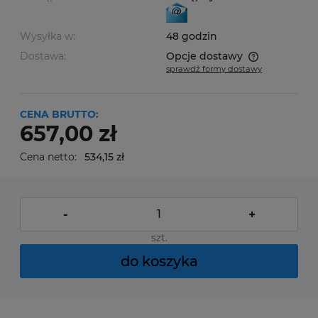
Wysyłka w:
48 godzin
Dostawa:
Opcje dostawy
sprawdź formy dostawy
Cena nie zawiera ewentualnych kosztów płatności
CENA BRUTTO:
657,00 zł
Cena netto:
534,15 zł
-
+
szt.
do koszyka