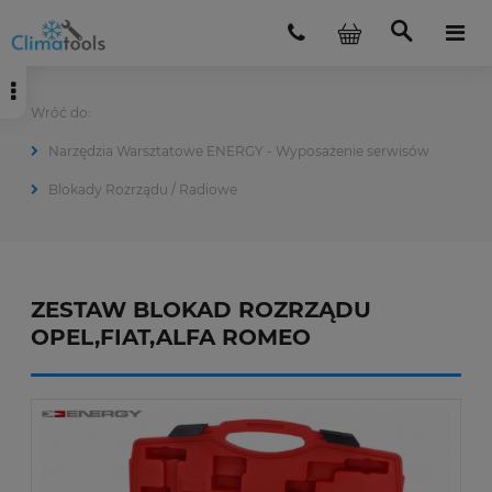
Narzędzia Warsztatowe ENERGY - Wyposażenie serwisów
Blokady Rozrządu / Radiowe
ZESTAW BLOKAD ROZRZĄDU
OPEL,FIAT,ALFA ROMEO