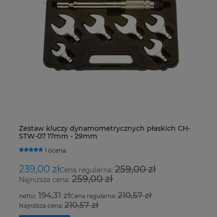
Zestaw kluczy dynamometrycznych płaskich CH-
Ur
STW-07 17mm - 29mm
Fo
1 ocena
239,00 zł
259,00 zł
8
Cena regularna:
259,00 zł
Najniższa cena:
Na
194,31 zł
210,57 zł
Cena regularna:
210,57 zł
Najniższa cena:
Na