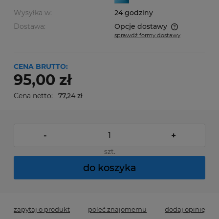
Wysyłka w:
24 godziny
Dostawa:
Opcje dostawy
sprawdź formy dostawy
Cena nie zawiera ewentualnych kosztów płatności
CENA BRUTTO:
95,00 zł
Cena netto:
77,24 zł
-
+
szt.
do koszyka
zapytaj o produkt
poleć znajomemu
dodaj opinię