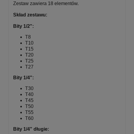
Zestaw zawiera 18 elementów.
Skład zestawu:
Bity 1/2":
T8
T10
T15
T20
T25
T27
Bity 1/4":
T30
T40
T45
T50
T55
T60
Bity 1/4" długie: