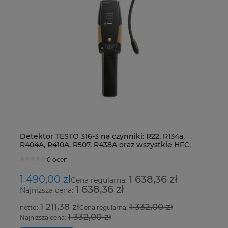
Detektor TESTO 316-3 na czynniki: R22, R134a,
Ur
R404A, R410A, R507, R438A oraz wszystkie HFC,
Fo
HCFC i CFC
0 ocen
1 490,00 zł
1 638,36 zł
8
Cena regularna:
1 638,36 zł
Najniższa cena:
Na
1 211,38 zł
1 332,00 zł
Cena regularna:
1 332,00 zł
Najniższa cena:
Na