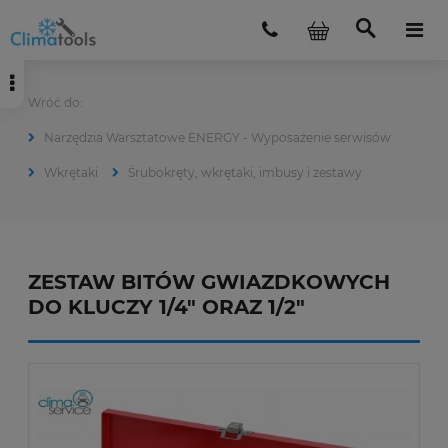
Narzędzia Warsztatowe ENERGY - Wyposażenie serwisów
Wkrętaki
Śrubokręty, wkrętaki, imbusy i zestawy
ZESTAW BITÓW GWIAZDKOWYCH
DO KLUCZY 1/4" ORAZ 1/2"