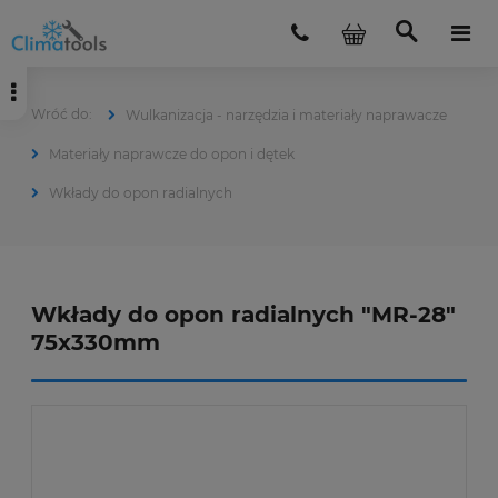
Wulkanizacja - narzędzia i materiały naprawacze
Materiały naprawcze do opon i dętek
Wkłady do opon radialnych
Wkłady do opon radialnych "MR-28"
75x330mm