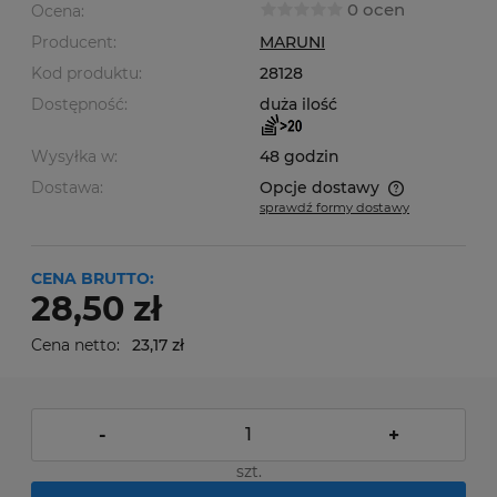
0 ocen
Ocena:
Producent:
MARUNI
Kod produktu:
28128
Dostępność:
duża ilość
Wysyłka w:
48 godzin
Dostawa:
Opcje dostawy
sprawdź formy dostawy
Cena nie zawiera ewentualnych kosztów płatności
CENA BRUTTO:
28,50 zł
Cena netto:
23,17 zł
-
+
szt.