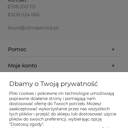
Kontakt:
518 200 115
608 024 666
biuro@climaservice.pl
Pomoc
Moje konto
Płatności i dostawa
Dbamy o Twoją prywatność
Pliki cookies i pokrewne im technologie umożliwiają
Informacje
poprawne działanie strony i pomagają nam
dostosować ofertę do Twoich potrzeb. Możesz
zaakceptować wykorzystanie przez nas wszystkich
O nas
tych plików i przejść do sklepu lub dostosować użycie
plików do swoich preferencji, wybierając opcję
"Dostosuj zgody".