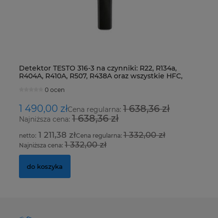
Detektor TESTO 316-3 na czynniki: R22, R134a,
Ur
R404A, R410A, R507, R438A oraz wszystkie HFC,
Fo
HCFC i CFC
0 ocen
1 490,00 zł
1 638,36 zł
8
Cena regularna:
1 638,36 zł
Najniższa cena:
Na
1 211,38 zł
1 332,00 zł
Cena regularna:
1 332,00 zł
Najniższa cena:
Na
do koszyka