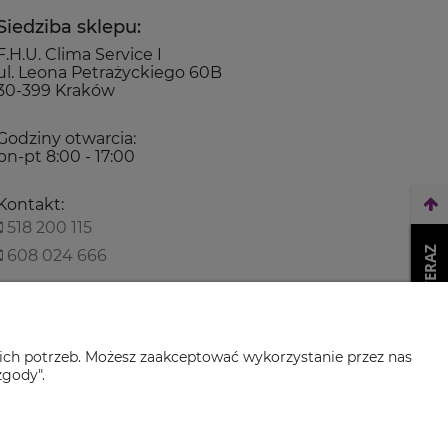
Siedziba sklepu:
F.H.U. Clima Service I
ul. Leona Petrażyckiego 60B
30-399 Kraków
Godziny otwarcia:
pn-pt 8:00 - 17:00
Kontakt:
518 200 115
WEŹ LEASING TERAZ
608 024 666
biuro@climaservice.pl
ich potrzeb. Możesz zaakceptować wykorzystanie przez nas
zgody".