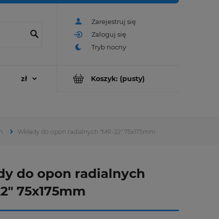
Zarejestruj się
Zaloguj się
Koszyk:
(pusty)
h
Wkłady do opon radialnych "MR-22" 75x175mm
y do opon radialnych
22" 75x175mm