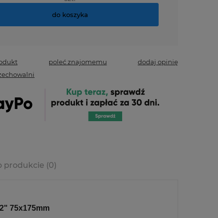
do koszyka
rodukt
poleć znajomemu
dodaj opinię
zechowalni
o produkcie (0)
era ewentualnych
ści
2" 75x175mm