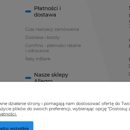
Płatności i
dostawa
Czas realizacji zamówienia
Dostawa i koszty
Comfino - płatności ratalne
i odroczone
Raty mBank
Nasze sklepy
Allegro
Sklep Allegro nr 1
awne działanie strony i pomagają nam dostosować ofertę do Two
Sklep Allegro nr 2
życie plików do swoich preferencji, wybierając opcję "Dostosuj 
watności.
ptuj wszystkie