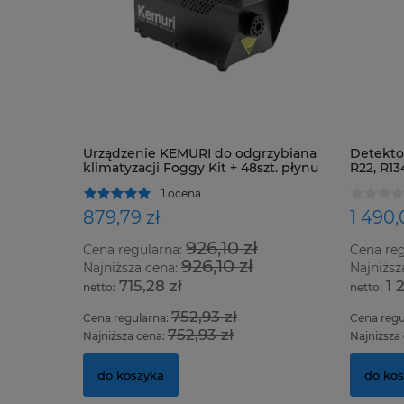
Urządzenie KEMURI do odgrzybiana
Detektor
klimatyzacji Foggy Kit + 48szt. płynu
R22, R13
oraz ws
1 ocena
879,79 zł
1 490,
926,10 zł
Cena regularna:
Cena re
926,10 zł
Najniższa cena:
Najniższ
715,28 zł
1 
752,93 zł
Cena regularna:
Cena regu
752,93 zł
Najniższa cena:
Najniższa
do koszyka
do ko