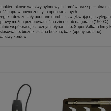
dnokierunkowe warstwy nylonowych kordów oraz specjalna m
kość napraw nowoczesnych opon radialnych.
zegi kordów zostały poddane obróbce, zwiększającej przylegan
prawy można przeprowadzić na zimno lub na gorąco (150
°
C.)
ealnie współpracuje z różnymi płynami np: Super Valkarn firm
stosowanie: bieżnik, ściana boczna, bark (opony radialne).
warstwy kordów