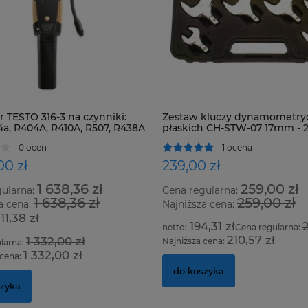
 TESTO 316-3 na czynniki:
Zestaw kluczy dynamometry
4a, R404A, R410A, R507, R438A
płaskich CH-STW-07 17mm -
zystkie HFC, HCFC i CFC
0 ocen
1 ocena
00 zł
239,00 zł
1 638,36 zł
259,00 zł
gularna:
Cena regularna:
1 638,36 zł
259,00 zł
a cena:
Najniższa cena:
211,38 zł
194,31 zł
2
Cena regularna:
210,57 zł
1 332,00 zł
Najniższa cena:
larna:
1 332,00 zł
 cena:
do koszyka
szyka