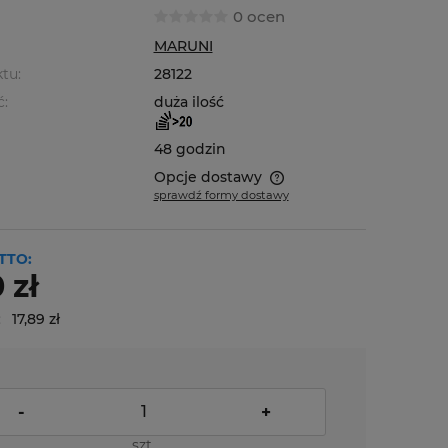
0 ocen
MARUNI
tu:
28122
ć:
duża ilość
48 godzin
Opcje dostawy
sprawdź formy dostawy
Cena nie zawiera ewentualnych
kosztów płatności
TTO:
 zł
:
17,89 zł
-
+
szt.