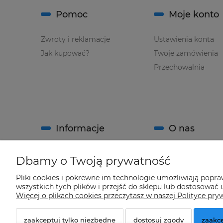
Pomoc
Moje konto
Zwroty i reklamacje
Ustawienia konta
Jak kupować?
Twoje zamówienia
Przechowalnia
Informacje
O nas
Regulamin sklepu
Kontakt
Dbamy o Twoją prywatność
Polityka prywatności
O firmie
Pliki cookies i pokrewne im technologie umożliwiają popr
System Rabatowy sklepu
wszystkich tych plików i przejść do sklepu lub dostosować u
"Climatools"
Więcej o plikach cookies przeczytasz w naszej Polityce pry
zaakceptuj tylko niezbędne
dostosuj zgody
zaakce