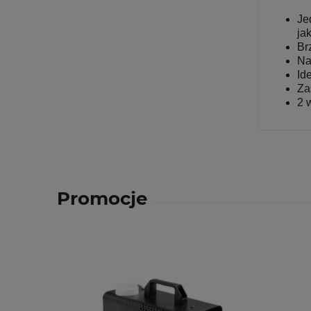
Je
ja
Br
Na
Id
Za
2 
Promocje