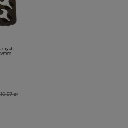
cznych
 29mm
10,57 zł