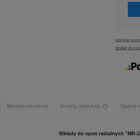
zapytaj o p
dodaj do pr
Bezpieczeństwo
Koszty dostawy
Opinie 
Cena nie zawi
kosztów płatno
Wkłady do opon radialnych
"MR-2