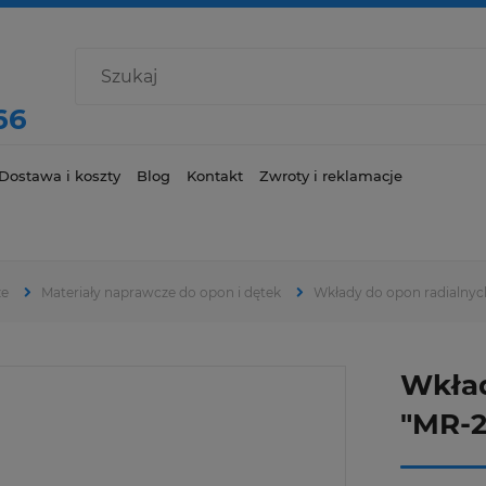
66
Dostawa i koszty
Blog
Kontakt
Zwroty i reklamacje
ze
Materiały naprawcze do opon i dętek
Wkłady do opon radialnyc
Wkład
"MR-