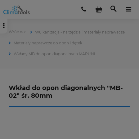
Wulkanizacja - narzędzia i materiały naprawacze
Materiały naprawcze do opon i dętek
Wkłady MB do opon diagonalnych MARUNI
Wkład do opon diagonalnych "MB-
02" śr. 80mm