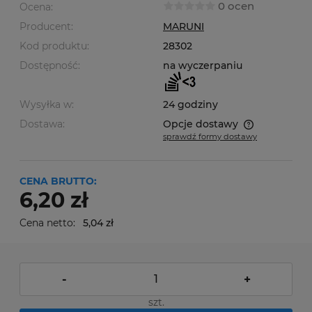
0 ocen
Ocena:
Producent:
MARUNI
Kod produktu:
28302
Dostępność:
na wyczerpaniu
Wysyłka w:
24 godziny
Dostawa:
Opcje dostawy
sprawdź formy dostawy
Cena nie zawiera ewentualnych kosztów płatności
CENA BRUTTO:
6,20 zł
Cena netto:
5,04 zł
-
+
szt.