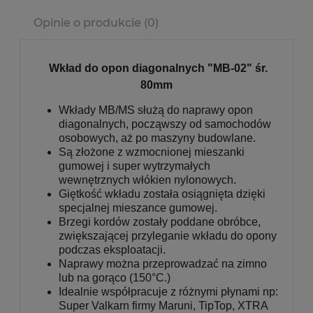
Cena nie zawiera ewentualnych kosztów płatności
Opinie o produkcie (0)
Wkład do opon diagonalnych "MB-02" śr.
80mm
Wkłady MB/MS służą do naprawy opon
diagonalnych, począwszy od samochodów
osobowych, aż po maszyny budowlane.
Są złożone z wzmocnionej mieszanki
gumowej i super wytrzymałych
wewnętrznych włókien nylonowych.
Giętkość wkładu została osiągnięta dzięki
specjalnej mieszance gumowej.
Brzegi kordów zostały poddane obróbce,
zwiększającej przyleganie wkładu do opony
podczas eksploatacji.
Naprawy można przeprowadzać na zimno
lub na gorąco (150
°
C.)
Idealnie współpracuje z różnymi płynami np:
Super Valkarn firmy Maruni, TipTop, XTRA