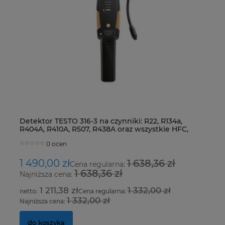
Detektor TESTO 316-3 na czynniki: R22, R134a,
Ur
R404A, R410A, R507, R438A oraz wszystkie HFC,
Fo
HCFC i CFC
0 ocen
1 490,00 zł
1 638,36 zł
8
Cena regularna:
1 638,36 zł
Najniższa cena:
Na
1 211,38 zł
1 332,00 zł
Cena regularna:
1 332,00 zł
Najniższa cena:
Na
do koszyka