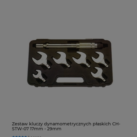
Zestaw kluczy dynamometrycznych płaskich CH-
De
STW-07 17mm - 29mm
R4
H