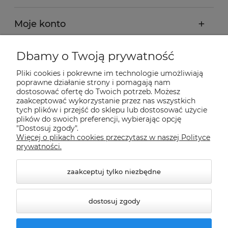
Moje konto
Płatności i dostawa
Dbamy o Twoją prywatność
Pliki cookies i pokrewne im technologie umożliwiają
Informacje
poprawne działanie strony i pomagają nam
dostosować ofertę do Twoich potrzeb. Możesz
zaakceptować wykorzystanie przez nas wszystkich
O nas
tych plików i przejść do sklepu lub dostosować użycie
plików do swoich preferencji, wybierając opcję
"Dostosuj zgody".
Więcej o plikach cookies przeczytasz w naszej Polityce
Nasze sklepy Allegro
prywatności.
zaakceptuj tylko niezbędne
dostosuj zgody