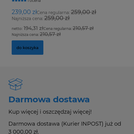
1 ocena
239,00 zł
259,00 zł
1
Cena regularna:
259,00 zł
Najniższa cena:
Na
194,31 zł
210,57 zł
Cena regularna:
210,57 zł
Najniższa cena:
Na
do koszyka
Darmowa dostawa
Kup więcej i oszczędzaj więcej!
Darmowa dostawa (Kurier INPOST) już od
3 000,00 zł.