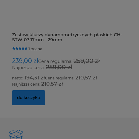
Zestaw kluczy dynamometrycznych płaskich CH-
Ur
STW-07 17mm - 29mm
Fo
1 ocena
239,00 zł
259,00 zł
8
Cena regularna:
259,00 zł
Najniższa cena:
Na
194,31 zł
210,57 zł
Cena regularna:
210,57 zł
Najniższa cena:
Na
do koszyka