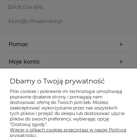
608 024 666
biuro@climaservice.pl
Pomoc
Moje konto
Płatności i dostawa
Dbamy o Twoją prywatność
Pliki cookies i pokrewne im technologie umożliwiają
Informacje
poprawne działanie strony i pomagają nam
dostosować ofertę do Twoich potrzeb. Możesz
zaakceptować wykorzystanie przez nas wszystkich
tych plików i przejść do sklepu lub dostosować użycie
O nas
plików do swoich preferencji, wybierając opcję
"Dostosuj zgody".
Więcej o plikach cookies przeczytasz w naszej Polityce
Nasze sklepy Allegro
prywatności.