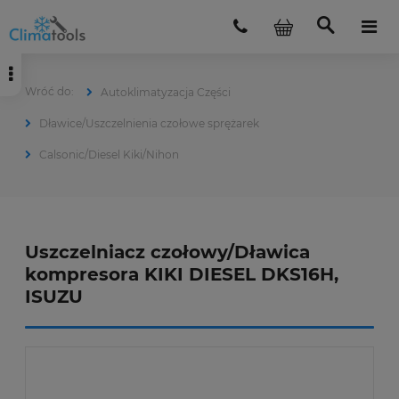
Autoklimatyzacja Części
Dławice/Uszczelnienia czołowe sprężarek
Calsonic/Diesel Kiki/Nihon
Uszczelniacz czołowy/Dławica
kompresora KIKI DIESEL DKS16H,
ISUZU