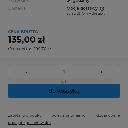
Wysyłka w:
24 godziny
Dostawa:
Opcje dostawy
sprawdź formy dostawy
Cena nie zawiera ewentualnych kosztów płatności
CENA BRUTTO:
135,00 zł
Cena netto:
109,76 zł
-
+
szt.
do koszyka
zapytaj o produkt
poleć znajomemu
dodaj opinię
dodaj do przechowalni