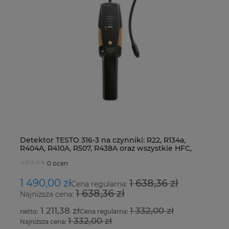
Detektor TESTO 316-3 na czynniki: R22, R134a,
Z
R404A, R410A, R507, R438A oraz wszystkie HFC,
S
HCFC i CFC
0 ocen
1 490,00 zł
1 638,36 zł
2
Cena regularna:
1 638,36 zł
Najniższa cena:
Na
1 211,38 zł
1 332,00 zł
Cena regularna:
1 332,00 zł
Najniższa cena:
Na