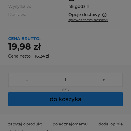
Wysyłka w:
48 godzin
Dostawa:
Opcje dostawy
sprawdź formy dostawy
Cena nie zawiera ewentualnych kosztów płatności
CENA BRUTTO:
19,98 zł
Cena netto:
16,24 zł
-
+
szt.
do koszyka
zapytaj o produkt
poleć znajomemu
dodaj opinię