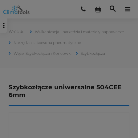
Wulkanizacja - narzędzia i materiały naprawacze
Narzędzia i akcesoria pneumatyczne
Węże, Szybkozłącza i Końcówki
Szybkozłącza
Szybkozłącze uniwersalne 504CEE
6mm