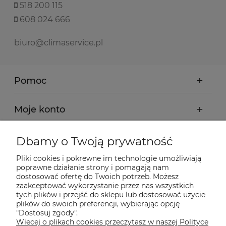
518 200 115
608 024 666
biuro@climaservice.pl
Pomoc
Moje konto
Płatności i dostawa
Dbamy o Twoją prywatność
Pliki cookies i pokrewne im technologie umożliwiają
Informacje
poprawne działanie strony i pomagają nam
dostosować ofertę do Twoich potrzeb. Możesz
zaakceptować wykorzystanie przez nas wszystkich
tych plików i przejść do sklepu lub dostosować użycie
O nas
plików do swoich preferencji, wybierając opcję
"Dostosuj zgody".
Więcej o plikach cookies przeczytasz w naszej Polityce
Nasze sklepy Allegro