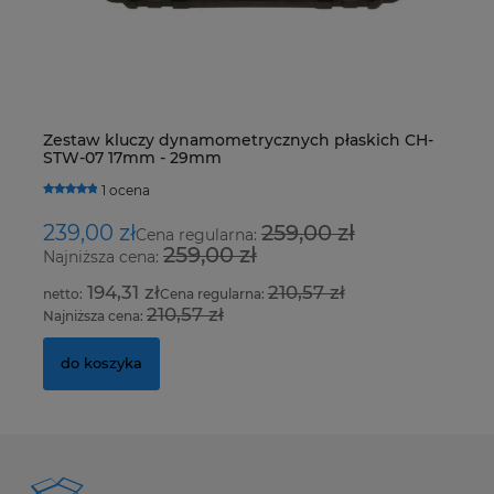
Zestaw kluczy dynamometrycznych płaskich CH-
De
STW-07 17mm - 29mm
R4
H
1 ocena
239,00 zł
259,00 zł
1
Cena regularna:
259,00 zł
Najniższa cena:
Na
194,31 zł
210,57 zł
Cena regularna:
210,57 zł
Najniższa cena:
Na
do koszyka