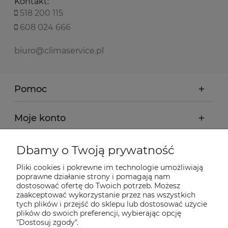
Kontakt:
518 200 115
608 024 666
biuro@climaservice.pl
Pomoc
Moje konto
Płatności i dostawa
Dbamy o Twoją prywatność
Pliki cookies i pokrewne im technologie umożliwiają
Informacje
poprawne działanie strony i pomagają nam
dostosować ofertę do Twoich potrzeb. Możesz
zaakceptować wykorzystanie przez nas wszystkich
O nas
tych plików i przejść do sklepu lub dostosować użycie
plików do swoich preferencji, wybierając opcję
"Dostosuj zgody".