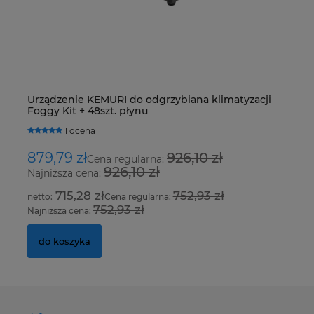
Urządzenie KEMURI do odgrzybiana klimatyzacji
Z
Foggy Kit + 48szt. płynu
S
1 ocena
879,79 zł
926,10 zł
2
Cena regularna:
926,10 zł
Najniższa cena:
Na
715,28 zł
752,93 zł
Cena regularna:
752,93 zł
Najniższa cena:
Na
do koszyka