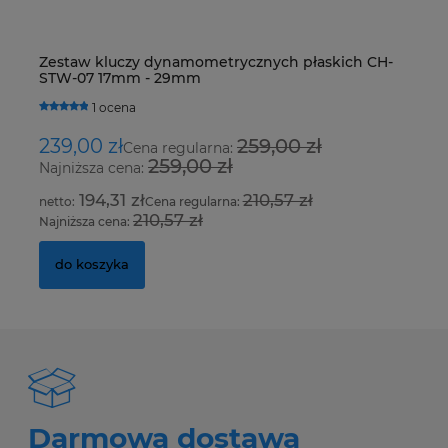
Zestaw kluczy dynamometrycznych płaskich CH-
De
STW-07 17mm - 29mm
R4
H
1 ocena
239,00 zł
259,00 zł
1
Cena regularna:
259,00 zł
Najniższa cena:
Na
194,31 zł
210,57 zł
Cena regularna:
210,57 zł
Najniższa cena:
Na
do koszyka
Darmowa dostawa