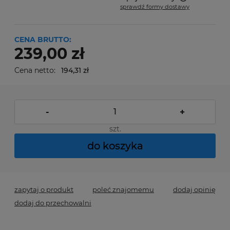
sprawdź formy dostawy
Cena nie zawiera ewentualnych kosztów płatności
CENA BRUTTO:
239,00 zł
Cena netto:
194,31 zł
-
+
szt.
do koszyka
zapytaj o produkt
poleć znajomemu
dodaj opinię
dodaj do przechowalni