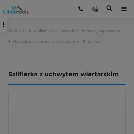
Wulkanizacja - narzędzia i materiały naprawacze
Narzędzia i akcesoria pneumatyczne
Szlifierki
Szlifierka z uchwytem wiertarskim