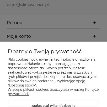
biuro@climaservice.pl
Pomoc
Moje konto
Płatności i dostawa
Dbamy o Twoją prywatność
Pliki cookies i pokrewne im technologie umożliwiają
Informacje
poprawne działanie strony i pomagają nam
dostosować ofertę do Twoich potrzeb. Możesz
zaakceptować wykorzystanie przez nas wszystkich
tych plików i przejść do sklepu lub dostosować użycie
O nas
plików do swoich preferencji, wybierając opcję
"Dostosuj zgody".
Więcej o plikach cookies przeczytasz w naszej Polityce
Nasze sklepy Allegro
prywatności.
zaakceptuj tylko niezbędne