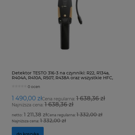
Detektor TESTO 316-3 na czynniki: R22, R134a,
Ur
R404A, R410A, R507, R438A oraz wszystkie HFC,
Fo
HCFC i CFC
0 ocen
1 490,00 zł
1 638,36 zł
8
Cena regularna:
1 638,36 zł
Najniższa cena:
Na
1 211,38 zł
1 332,00 zł
Cena regularna:
1 332,00 zł
Najniższa cena:
Na
do koszyka