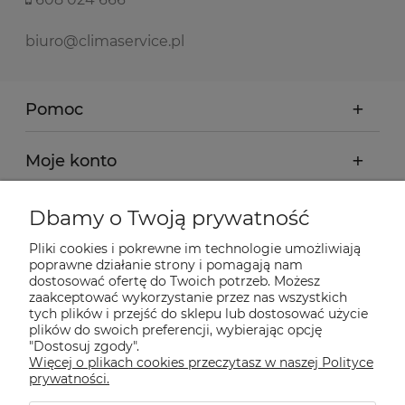
biuro@climaservice.pl
Pomoc
Moje konto
Płatności i dostawa
Dbamy o Twoją prywatność
Pliki cookies i pokrewne im technologie umożliwiają
Informacje
poprawne działanie strony i pomagają nam
dostosować ofertę do Twoich potrzeb. Możesz
zaakceptować wykorzystanie przez nas wszystkich
tych plików i przejść do sklepu lub dostosować użycie
O nas
plików do swoich preferencji, wybierając opcję
"Dostosuj zgody".
Więcej o plikach cookies przeczytasz w naszej Polityce
Nasze sklepy Allegro
prywatności.