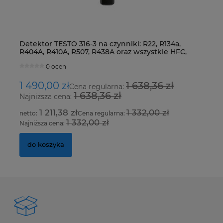
Detektor TESTO 316-3 na czynniki: R22, R134a,
Z
R404A, R410A, R507, R438A oraz wszystkie HFC,
S
HCFC i CFC
0 ocen
1 490,00 zł
1 638,36 zł
2
Cena regularna:
1 638,36 zł
Najniższa cena:
Na
1 211,38 zł
1 332,00 zł
Cena regularna:
1 332,00 zł
Najniższa cena:
Na
do koszyka