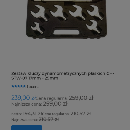
Zestaw kluczy dynamometrycznych płaskich CH-
De
STW-07 17mm - 29mm
R4
H
1 ocena
239,00 zł
259,00 zł
1
Cena regularna:
259,00 zł
Najniższa cena:
Na
194,31 zł
210,57 zł
Cena regularna:
210,57 zł
Najniższa cena:
Na