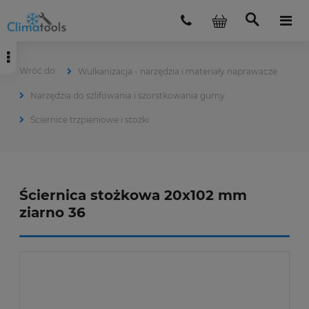
Wulkanizacja - narzędzia i materiały naprawacze
Narzędzia do szlifowania i szorstkowania gumy
Ściernice trzpieniowe i stożki
Ściernica stożkowa 20x102 mm
ziarno 36