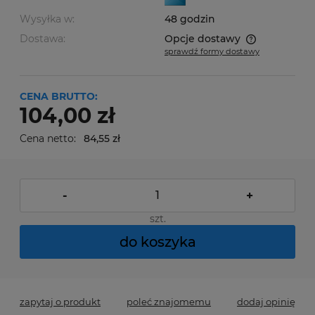
Wysyłka w:
48 godzin
Dostawa:
Opcje dostawy
sprawdź formy dostawy
Cena nie zawiera ewentualnych kosztów płatności
CENA BRUTTO:
104,00 zł
Cena netto:
84,55 zł
-
+
szt.
do koszyka
zapytaj o produkt
poleć znajomemu
dodaj opinię