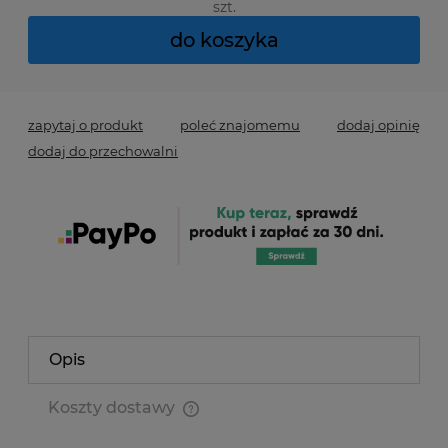
szt.
do koszyka
zapytaj o produkt
poleć znajomemu
dodaj opinię
dodaj do przechowalni
Opis
Koszty dostawy
Cena nie zawiera ewentualnych kosztów płatności