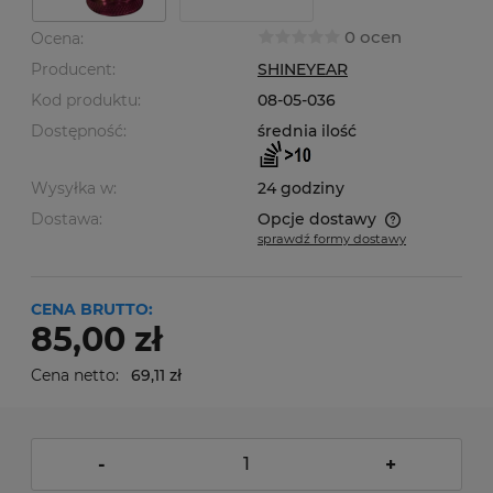
0 ocen
Ocena:
Producent:
SHINEYEAR
Kod produktu:
08-05-036
Dostępność:
średnia ilość
Wysyłka w:
24 godziny
Dostawa:
Opcje dostawy
sprawdź formy dostawy
Cena nie zawiera ewentualnych kosztów płatności
CENA BRUTTO:
85,00 zł
Cena netto:
69,11 zł
-
+