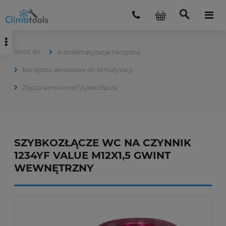
Autoklimatyzacja narzędzia
Narzędzia serwisowe do klimatyzacji
Złącza serwisowe/Szybkozłącza
SZYBKOZŁĄCZE WC NA CZYNNIK
1234YF VALUE M12X1,5 GWINT
WEWNĘTRZNY