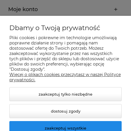
Moje konto
Płatności i dostawa
Dbamy o Twoją prywatność
Pliki cookies i pokrewne im technologie umożliwiają
Informacje
poprawne działanie strony i pomagają nam
dostosować ofertę do Twoich potrzeb. Możesz
zaakceptować wykorzystanie przez nas wszystkich
tych plików i przejść do sklepu lub dostosować użycie
O nas
plików do swoich preferencji, wybierając opcję
"Dostosuj zgody".
Więcej o plikach cookies przeczytasz w naszej Polityce
Nasze sklepy Allegro
prywatności.
zaakceptuj tylko niezbędne
dostosuj zgody
zaakceptuj wszystkie