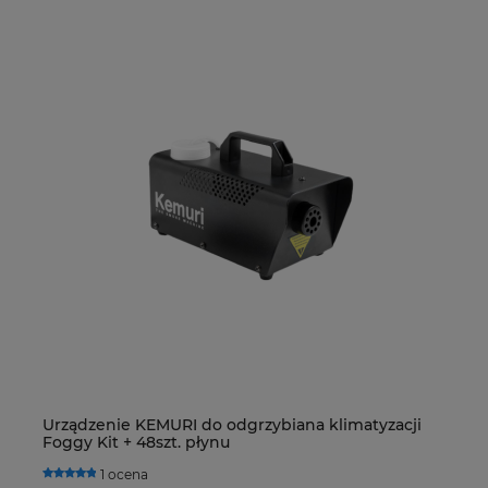
Urządzenie KEMURI do odgrzybiana klimatyzacji
De
Foggy Kit + 48szt. płynu
R4
H
1 ocena