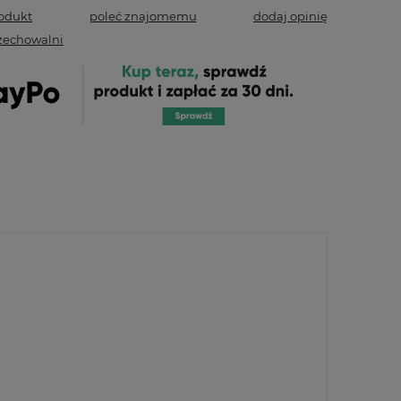
rodukt
poleć znajomemu
dodaj opinię
zechowalni