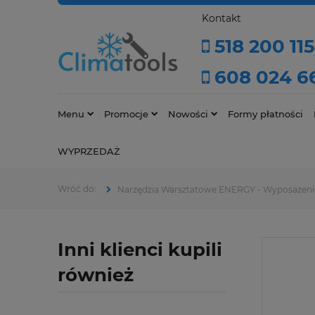
Kontakt
518 200 115
608 024 6
Menu
Promocje
Nowości
Formy płatności
WYPRZEDAŻ
Narzędzia Warsztatowe ENERGY - Wyposażeni
Inni klienci kupili
również