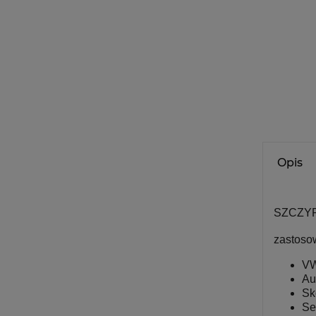
Opis
SZCZYP
zastoso
V
Au
Sk
Se