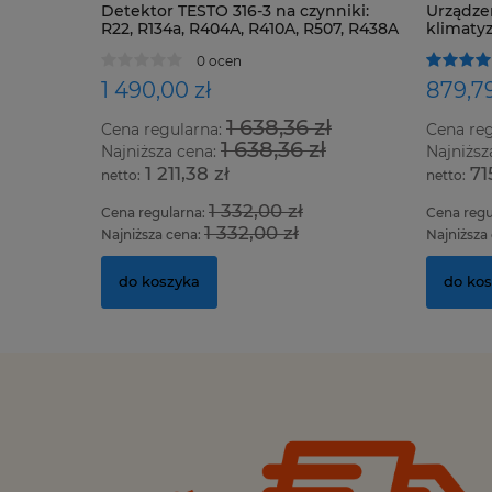
or TESTO 316-3 na czynniki:
Urządzenie KEMURI do odg
134a, R404A, R410A, R507, R438A
klimatyzacji Foggy Kit + 48s
szystkie HFC, HCFC i CFC
0 ocen
1 ocena
,00 zł
879,79 zł
1 638,36 zł
926,10 zł
egularna:
Cena regularna:
1 638,36 zł
926,10 zł
sza cena:
Najniższa cena:
 211,38 zł
715,28 zł
1 332,00 zł
752,93 zł
gularna:
Cena regularna:
1 332,00 zł
752,93 zł
za cena:
Najniższa cena:
oszyka
do koszyka