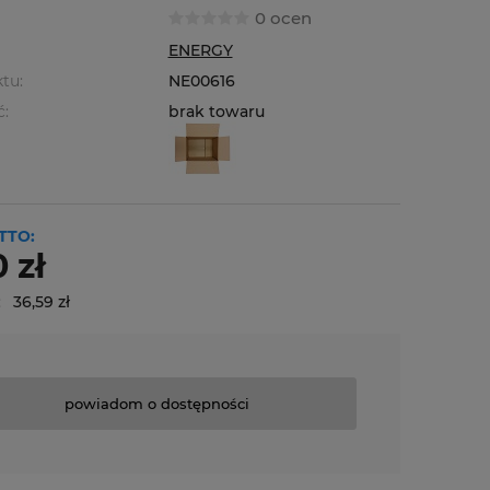
0 ocen
ENERGY
tu:
NE00616
ć:
brak towaru
TTO:
 zł
:
36,59 zł
powiadom o dostępności