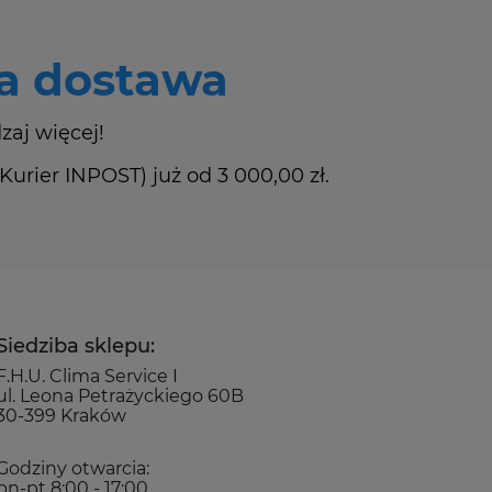
 dostawa
zaj więcej!
rier INPOST) już od 3 000,00 zł.
Siedziba sklepu:
F.H.U. Clima Service I
ul. Leona Petrażyckiego 60B
30-399 Kraków
Godziny otwarcia:
pn-pt 8:00 - 17:00