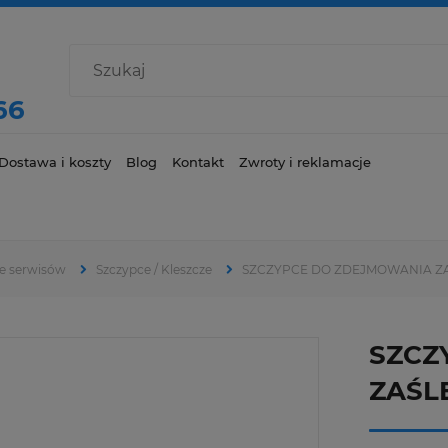
66
Dostawa i koszty
Blog
Kontakt
Zwroty i reklamacje
e serwisów
Szczypce / Kleszcze
SZCZYPCE DO ZDEJMOWANIA ZA
SZCZ
ZAŚL