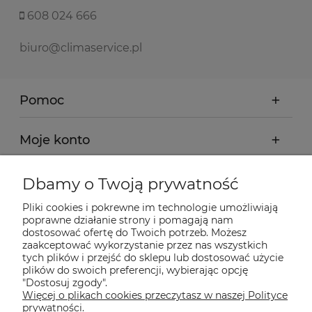
608 024 666
biuro@climaservice.pl
Pomoc
Moje konto
Płatności i dostawa
Dbamy o Twoją prywatność
Pliki cookies i pokrewne im technologie umożliwiają
Informacje
poprawne działanie strony i pomagają nam
dostosować ofertę do Twoich potrzeb. Możesz
zaakceptować wykorzystanie przez nas wszystkich
tych plików i przejść do sklepu lub dostosować użycie
O nas
plików do swoich preferencji, wybierając opcję
"Dostosuj zgody".
Więcej o plikach cookies przeczytasz w naszej Polityce
Nasze sklepy Allegro
prywatności.