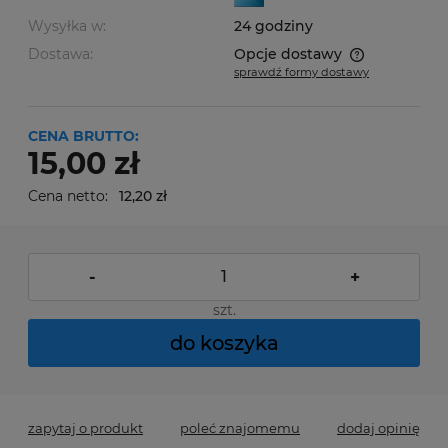
Wysyłka w:
24 godziny
Dostawa:
Opcje dostawy
sprawdź formy dostawy
Cena nie zawiera ewentualnych kosztów płatności
CENA BRUTTO:
15,00 zł
Cena netto:
12,20 zł
-
+
szt.
do koszyka
zapytaj o produkt
poleć znajomemu
dodaj opinię