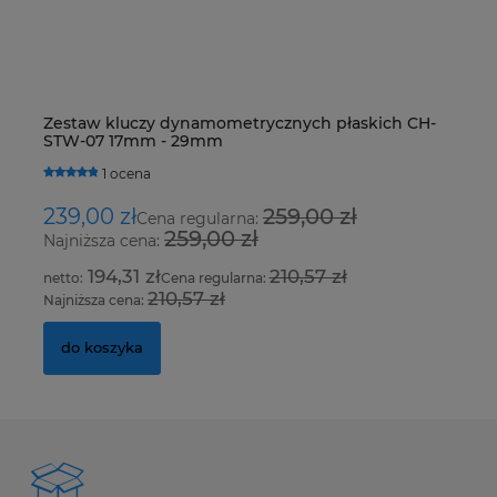
Zestaw kluczy dynamometrycznych płaskich CH-
De
STW-07 17mm - 29mm
R4
H
1 ocena
239,00 zł
259,00 zł
1
Cena regularna:
259,00 zł
Najniższa cena:
Na
194,31 zł
210,57 zł
Cena regularna:
210,57 zł
Najniższa cena:
Na
do koszyka