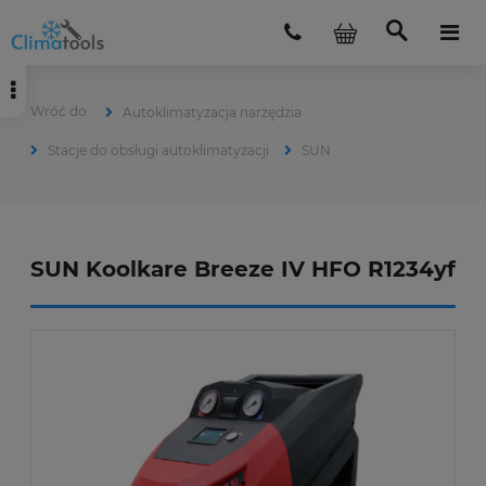
Autoklimatyzacja narzędzia
Stacje do obsługi autoklimatyzacji
SUN
SUN Koolkare Breeze IV HFO R1234yf