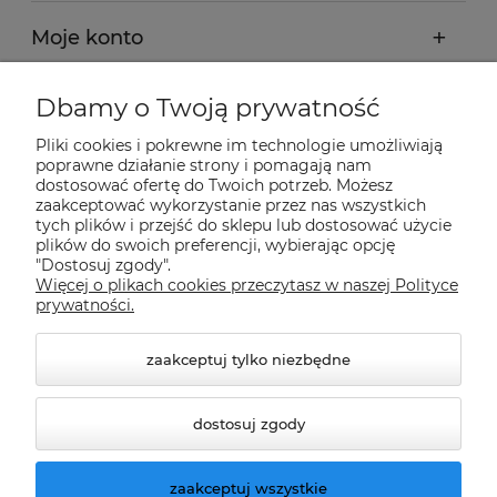
Moje konto
Płatności i dostawa
Dbamy o Twoją prywatność
Pliki cookies i pokrewne im technologie umożliwiają
Informacje
poprawne działanie strony i pomagają nam
dostosować ofertę do Twoich potrzeb. Możesz
zaakceptować wykorzystanie przez nas wszystkich
tych plików i przejść do sklepu lub dostosować użycie
O nas
plików do swoich preferencji, wybierając opcję
"Dostosuj zgody".
Więcej o plikach cookies przeczytasz w naszej Polityce
Nasze sklepy Allegro
prywatności.
zaakceptuj tylko niezbędne
dostosuj zgody
zaakceptuj wszystkie