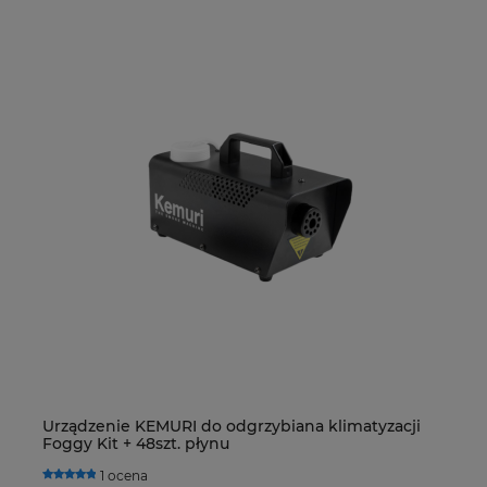
Urządzenie KEMURI do odgrzybiana klimatyzacji
De
Foggy Kit + 48szt. płynu
R4
H
1 ocena