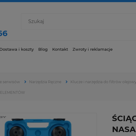
66
Dostawa i koszty
Blog
Kontakt
Zwroty i reklamacje
e serwisów
Narzędzia Ręczne
Klucze i narzędzia do filtrów olejow
4 ELEMENTÓW
ŚCIĄ
NASA