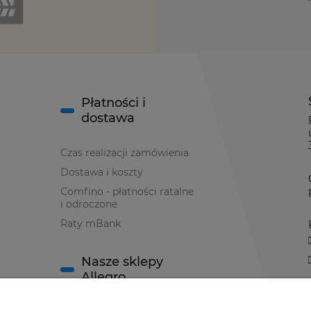
Płatności i
dostawa
Czas realizacji zamówienia
Dostawa i koszty
Comfino - płatności ratalne
i odroczone
Raty mBank
Nasze sklepy
Allegro