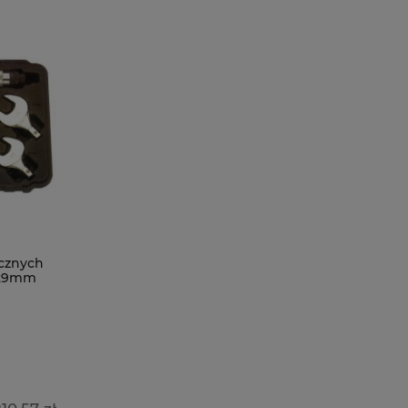
cznych
 29mm