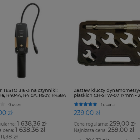
 TESTO 316-3 na czynniki:
Zestaw kluczy dynamometry
4a, R404A, R410A, R507, R438A
płaskich CH-STW-07 17mm -
zystkie HFC, HCFC i CFC
0 ocen
1 ocena
00 zł
239,00 zł
1 638,36 zł
259,00 zł
gularna:
Cena regularna:
1 638,36 zł
259,00 zł
a cena:
Najniższa cena:
211,38 zł