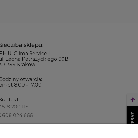
Siedziba sklepu:
F.H.U. Clima Service I
ul. Leona Petrażyckiego 60B
30-399 Kraków
Godziny otwarcia:
pn-pt 8:00 - 17:00
Kontakt:
518 200 115
WEŹ LEASING TERAZ
608 024 666
biuro@climaservice.pl