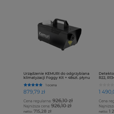
Urządzenie KEMURI do odgrzybiana
Detektor
klimatyzacji Foggy Kit + 48szt. płynu
R22, R13
oraz ws
1 ocena
879,79 zł
1 490,
926,10 zł
Cena regularna:
Cena re
926,10 zł
Najniższa cena:
Najniższ
715,28 zł
1 