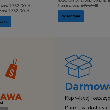
194,31 zł
2
Cena regularna:
210,57 zł
1 332,00 zł
Najniższa cena:
larna:
1 332,00 zł
 cena:
do koszyka
szyka
Darmowa
Kup więcej i oszczęd
Darmowa dostawa (Ku