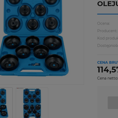
OLEJ
Ocena:
Producent:
Kod produk
Dostępnoś
CENA BRU
114,5
Cena netto