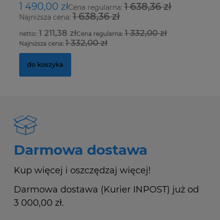
1 490,00 zł
1 638,36 zł
8
Cena regularna:
1 638,36 zł
Najniższa cena:
Na
1 211,38 zł
1 332,00 zł
Cena regularna:
1 332,00 zł
Najniższa cena:
Na
do koszyka
Darmowa dostawa
Kup więcej i oszczędzaj więcej!
Darmowa dostawa (Kurier INPOST) już od
3 000,00 zł.