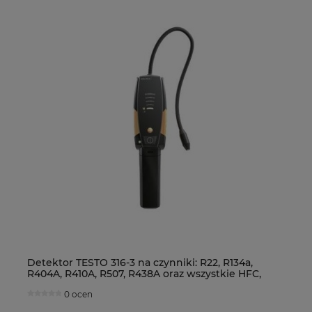
Detektor TESTO 316-3 na czynniki: R22, R134a,
Ur
R404A, R410A, R507, R438A oraz wszystkie HFC,
Fo
HCFC i CFC
0 ocen