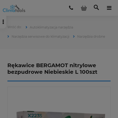
Autoklimatyzacja narzędzia
Narzędzia serwisowe do klimatyzacji
Narzędzia drobne
Rękawice BERGAMOT nitrylowe
bezpudrowe Niebieskie L 100szt