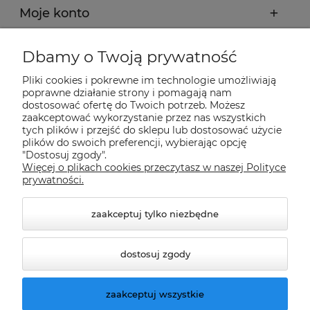
Moje konto
Płatności i dostawa
Dbamy o Twoją prywatność
Pliki cookies i pokrewne im technologie umożliwiają
Informacje
poprawne działanie strony i pomagają nam
dostosować ofertę do Twoich potrzeb. Możesz
zaakceptować wykorzystanie przez nas wszystkich
tych plików i przejść do sklepu lub dostosować użycie
O nas
plików do swoich preferencji, wybierając opcję
"Dostosuj zgody".
Więcej o plikach cookies przeczytasz w naszej Polityce
Nasze sklepy Allegro
prywatności.
zaakceptuj tylko niezbędne
dostosuj zgody
zaakceptuj wszystkie