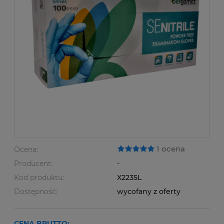
1 ocena
Ocena:
Producent:
-
Kod produktu:
X2235L
Dostępność:
wycofany z oferty
CENA BRUTTO: