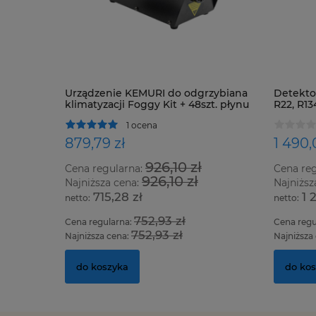
Urządzenie KEMURI do odgrzybiana
Detektor
klimatyzacji Foggy Kit + 48szt. płynu
R22, R13
oraz ws
1 ocena
879,79 zł
1 490,
926,10 zł
Cena regularna:
Cena re
926,10 zł
Najniższa cena:
Najniższ
715,28 zł
1 
752,93 zł
Cena regularna:
Cena regu
752,93 zł
Najniższa cena:
Najniższa
do koszyka
do ko