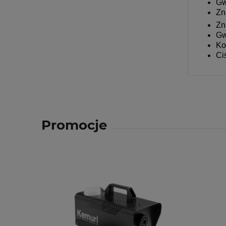
Gw
Zn
Zn
Gw
Ko
Ci
Promocje