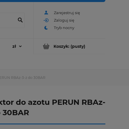
Zarejestruj się
Zaloguj się
Koszyk:
(pusty)
PERUN RBAz-3-z do 30BAR
tor do azotu PERUN RBAz-
o 30BAR