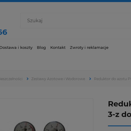
66
Dostawa i koszty
Blog
Kontakt
Zwroty i reklamacje
eszczelności
Zestawy Azotowe i Wodorowe
Reduktor do azotu 
Reduk
3-z d