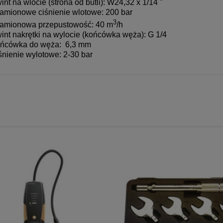
int na wlocie (strona od butli): W24,32 x 1/14 "
amionowe ciśnienie wlotowe:
200 bar
3
amionowa przepustowość: 40 m
/h
int nakrętki na wylocie (końcówka węża): G 1/4
ńcówka do węża: 6,3 mm
śnienie wylotowe: 2-30 bar