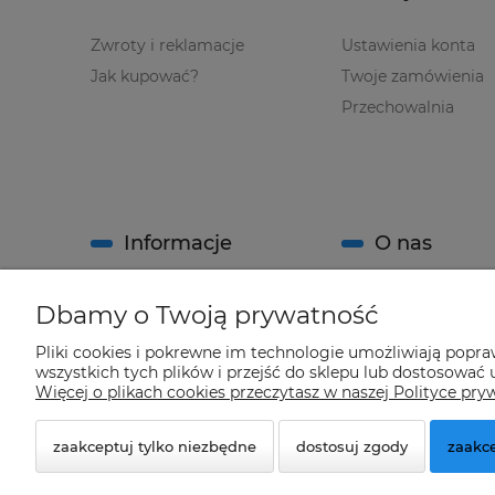
Zwroty i reklamacje
Ustawienia konta
Jak kupować?
Twoje zamówienia
Przechowalnia
Informacje
O nas
Regulamin sklepu
Kontakt
Dbamy o Twoją prywatność
Polityka prywatności
O firmie
Pliki cookies i pokrewne im technologie umożliwiają popr
System Rabatowy sklepu
wszystkich tych plików i przejść do sklepu lub dostosować u
"Climatools"
Więcej o plikach cookies przeczytasz w naszej Polityce pry
zaakceptuj tylko niezbędne
dostosuj zgody
zaakce