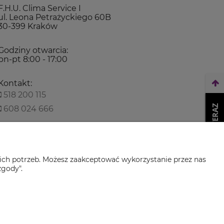
F.H.U. Clima Service I
ul. Leona Petrażyckiego 60B
30-399 Kraków
Godziny otwarcia:
pn-pt 8:00 - 17:00
Kontakt:
518 200 115
WEŹ LEASING TERAZ
608 024 666
biuro@climaservice.pl
ich potrzeb. Możesz zaakceptować wykorzystanie przez nas
zgody".