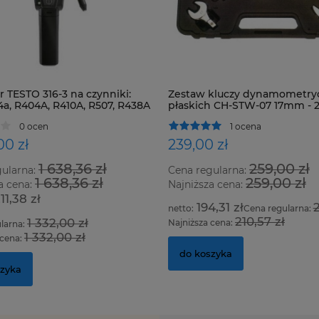
 TESTO 316-3 na czynniki:
Zestaw kluczy dynamometry
4a, R404A, R410A, R507, R438A
płaskich CH-STW-07 17mm -
zystkie HFC, HCFC i CFC
0 ocen
1 ocena
00 zł
239,00 zł
1 638,36 zł
259,00 zł
gularna:
Cena regularna:
1 638,36 zł
259,00 zł
a cena:
Najniższa cena:
211,38 zł
194,31 zł
2
Cena regularna:
210,57 zł
1 332,00 zł
Najniższa cena:
larna:
1 332,00 zł
 cena:
do koszyka
szyka