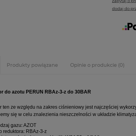
zapytaj o p
dodaj do pr
Produkty powiązane
Opinie o produkcie (0)
or do azotu PERUN RBAz-3-z do 30BAR
r ten ze względu na zakres ciśnieniowy jest najczęściej wyko
emy się w celu znalezienia nieszczelności w układzie klimatyz
dzaj gazu: AZOT
p reduktora: RBAz-3-z