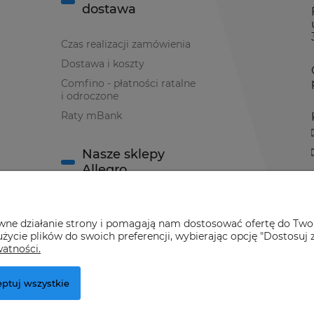
dostawa
Czas realizacji zamówienia
Dostawa i koszty
Comfino - płatności ratalne
i odroczone
Raty mBank
Nasze sklepy
Allegro
Sklep Allegro nr 1
awne działanie strony i pomagają nam dostosować ofertę do Two
Sklep Allegro nr 2
życie plików do swoich preferencji, wybierając opcję "Dostosuj 
watności.
ptuj wszystkie