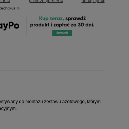
rodukt
poleć znajomemu
dodaj opinię
zechowalni
rzystywany do montażu zestawu azotowego, którym
acyjnym.