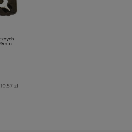
cznych
 29mm
10,57 zł